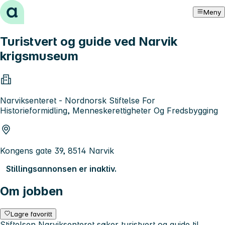
Hopp til innhold
Meny
Turistvert og guide ved Narvik
krigsmuseum
Narviksenteret - Nordnorsk Stiftelse For
Historieformidling, Menneskerettigheter Og Fredsbygging
Kongens gate 39, 8514 Narvik
Stillingsannonsen er inaktiv.
Om jobben
Lagre favoritt
Stiftelsen Narviksenteret søker turistvert og guide til