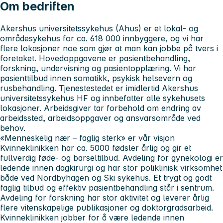
Om bedriften
Akershus universitetssykehus
(Ahus) er et lokal- og
områdesykehus for ca. 618 000 innbyggere, og vi har
flere lokasjoner noe som gjør at man kan jobbe på tvers i
foretaket. Hovedoppgavene er pasientbehandling,
forskning, undervisning og pasientopplæring. Vi har
pasienttilbud innen somatikk, psykisk helsevern og
rusbehandling. Tjenestestedet er imidlertid Akershus
universitetssykehus HF og innbefatter alle sykehusets
lokasjoner. Arbeidsgiver tar forbehold om endring av
arbeidssted, arbeidsoppgaver og ansvarsområde ved
behov.
«Menneskelig nær – faglig sterk» er vår visjon
Kvinneklinikken
har ca. 5000 fødsler årlig og gir et
fullverdig føde- og barseltilbud. Avdeling for gynekologi er
ledende innen dagkirurgi og har stor poliklinisk virksomhet
både ved Nordbyhagen og Ski sykehus. Et trygt og godt
faglig tilbud og effektiv pasientbehandling står i sentrum.
Avdeling for forskning har stor aktivitet og leverer årlig
flere vitenskapelige publikasjoner og doktorgradsarbeid.
Kvinneklinikken jobber for å være ledende innen