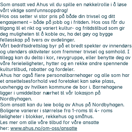
Som ansatt ved Ahus vil du spille en nøkkelrolle i å løse
vårt viktige samfunnsoppdrag!
Hos oss setter vi stor pris på både din trivsel og ditt
engasjement – både på jobb og i fritiden. Hos oss får du
tilgang til et rikt og variert kultur- og fritidstilbud som gir
deg muligheten til å koble av, ha det gøy og bygge
fellesskap på tvers av avdelinger.
Vårt bedriftsidrettslag byr på et bredt spekter av innendørs
og utendørs aktiviteter som fremmer trivsel og samhold. I
tillegg kan du delta i kor, revygruppe, eller benytte deg av
våre ferieleiligheter, hytter og en rekke andre spennende
kulturtilbud, rabatter og fordeler.
Ahus har også flere personalbarnehager og alle som har
et ansettelsesforhold ved foretaket kan søke plass,
uavhengig av hvilken kommune de bor i. Barnehagene
ligger i umiddelbar nærhet til vår lokasjon på
Nordbyhagen.
Som ansatt kan du leie bolig av Ahus på Nordbyhagen.
Boligene varierer i størrelse fra 1-roms til 4- roms
leiligheter i blokker, rekkehus og småhus.
Les mer om alle våre tilbud for våre ansatte
her:
www.ahus.no/om-oss/ansatte