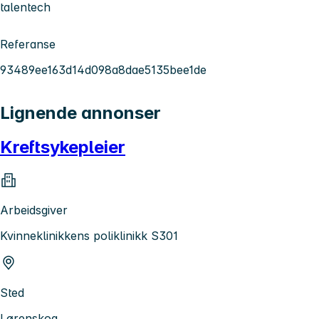
talentech
Referanse
93489ee163d14d098a8dae5135bee1de
Lignende annonser
Kreftsykepleier
Arbeidsgiver
Kvinneklinikkens poliklinikk S301
Sted
Lørenskog