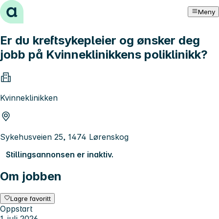
Hopp til innhold
Meny
Er du kreftsykepleier og ønsker deg
jobb på Kvinneklinikkens poliklinikk?
Kvinneklinikken
Sykehusveien 25, 1474 Lørenskog
Stillingsannonsen er inaktiv.
Om jobben
Lagre favoritt
Oppstart
1. juli 2026