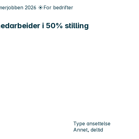
erjobben
2026
☀️
For bedrifter
darbeider i 50% stilling
Type ansettelse
Annet, deltid