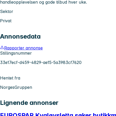
handleopplevelsen og gode tilbud hver uke.
Sektor
Privat
Annonsedata
Rapporter annonse
Stillingsnummer
33e17ecf-d459-4829-ae15-5a3983cf7620
Hentet fra
NorgesGruppen
Lignende annonser
EUROSPAR Kvaløysletta søker butikkme