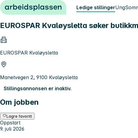
Hopp til innhold
Ledige stillinger
Ung
Somm
EUROSPAR Kvaløysletta søker butikkme
EUROSPAR Kvaløysletta
Manetvegen 2, 9100 Kvaløysletta
Stillingsannonsen er inaktiv.
Om jobben
Lagre favoritt
Oppstart
9. juli 2026