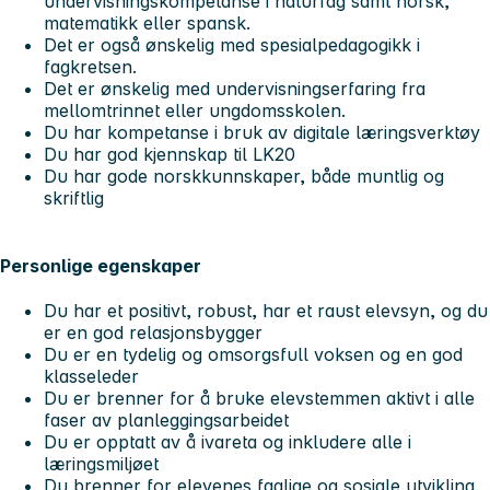
undervisningskompetanse i naturfag samt norsk,
matematikk eller spansk.
Det er også ønskelig med spesialpedagogikk i
fagkretsen.
Det er ønskelig med undervisningserfaring fra
mellomtrinnet eller ungdomsskolen.
Du har kompetanse i bruk av digitale læringsverktøy
Du har god kjennskap til LK20
Du har gode norskkunnskaper, både muntlig og
skriftlig
Personlige egenskaper
Du har et positivt, robust, har et raust elevsyn, og du
er en god relasjonsbygger
Du er en tydelig og omsorgsfull voksen og en god
klasseleder
Du er brenner for å bruke elevstemmen aktivt i alle
faser av planleggingsarbeidet
Du er opptatt av å ivareta og inkludere alle i
læringsmiljøet
Du brenner for elevenes faglige og sosiale utvikling,