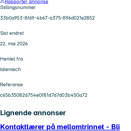
Rapporter annonse
Stillingsnummer
33b0a953-8f69-4b67-a375-896d021e2852
Sist endret
22. mai 2026
Hentet fra
talentech
Referanse
c65b35082d754e0f81d7d7d03b450a72
Lignende annonser
Kontaktlærer på mellomtrinnet - Bli