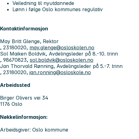
Veiledning til nyutdannede
Lønn i følge Oslo kommunes regulativ
Kontaktinformasjon
May Britt Glenge, Rektor
, 23180020,
may.glenge@osloskolen.no
Sol Maiken Boldvik, Avdelingsleder på 8.-10. trinn
, 98670823,
sol.boldvik@osloskolen.no
Jan Thorvald Rønning, Avdelingsleder på 5.-7. trinn
, 23180020,
jan.ronning@osloskole.no
Arbeidssted
Birger Olivers vei 34
1176 Oslo
Nøkkelinformasjon:
Arbeidsgiver: Oslo kommune