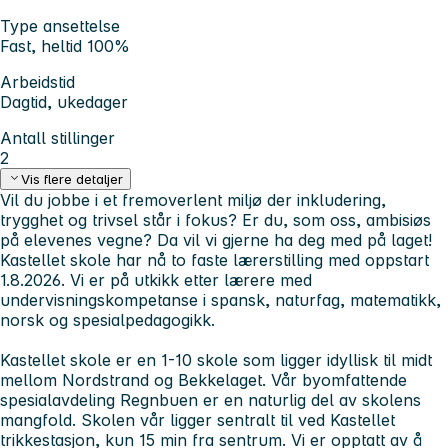
Type ansettelse
Fast, heltid 100%
Arbeidstid
Dagtid, ukedager
Antall stillinger
2
Vis flere detaljer
Vil du jobbe i et fremoverlent miljø der inkludering,
trygghet og trivsel står i fokus? Er du, som oss, ambisiøs
på elevenes vegne? Da vil vi gjerne ha deg med på laget!
Kastellet skole har nå to faste lærerstilling med oppstart
1.8.2026. Vi er på utkikk etter lærere med
undervisningskompetanse i spansk, naturfag, matematikk,
norsk og spesialpedagogikk.
Kastellet skole er en 1-10 skole som ligger idyllisk til midt
mellom Nordstrand og Bekkelaget. Vår byomfattende
spesialavdeling Regnbuen er en naturlig del av skolens
mangfold. Skolen vår ligger sentralt til ved Kastellet
trikkestasjon, kun 15 min fra sentrum. Vi er opptatt av å