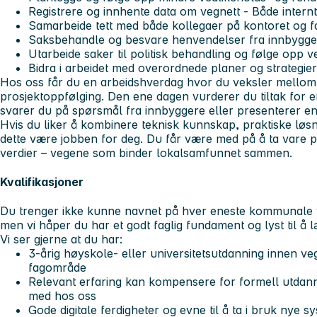
Registrere og innhente data om vegnett - Både internt
Samarbeide tett med både kollegaer på kontoret og fag
Saksbehandle og besvare henvendelser fra innbygge
Utarbeide saker til politisk behandling og følge opp v
Bidra i arbeidet med overordnede planer og strategier k
Hos oss får du en arbeidshverdag hvor du veksler mellom 
prosjektoppfølging. Den ene dagen vurderer du tiltak for en
svarer du på spørsmål fra innbyggere eller presenterer en 
Hvis du liker å kombinere teknisk kunnskap, praktiske løs
dette være jobben for deg. Du får være med på å ta vare 
verdier – vegene som binder lokalsamfunnet sammen.
Kvalifikasjoner
Du trenger ikke kunne navnet på hver eneste kommunale v
men vi håper du har et godt faglig fundament og lyst til å l
Vi ser gjerne at du har:
3-årig høyskole- eller universitetsutdanning innen veg
fagområde
Relevant erfaring kan kompensere for formell utdannin
med hos oss
Gode digitale ferdigheter og evne til å ta i bruk nye 