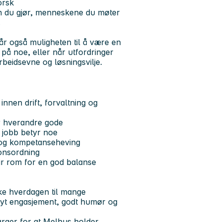
orsk
ben du gjør, menneskene du møter
.
får også muligheten til å være en
på noe, eller når utfordringer
eidsevne og løsningsvilje.
nnen drift, forvaltning og
er hverandre gode
å jobb betyr noe
ll og kompetanseheving
onsordning
gir rom for en god balanse
rke hverdagen til mange
høyt engasjement, godt humør og
ørger for at Melhus holder