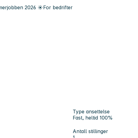
erjobben
2026
☀️
For bedrifter
Type ansettelse
Fast, heltid 100%
Antall stillinger
1