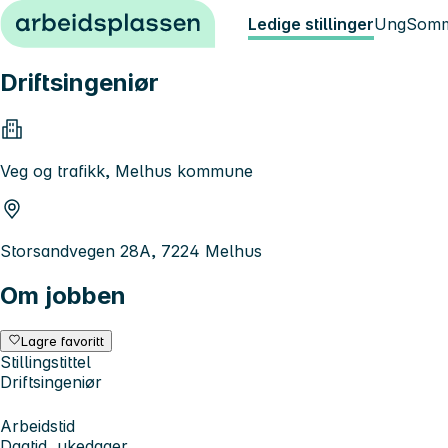
Hopp til innhold
Ledige stillinger
Ung
Somm
Driftsingeniør
Veg og trafikk, Melhus kommune
Storsandvegen 28A, 7224 Melhus
Om jobben
Lagre favoritt
Stillingstittel
Driftsingeniør
Arbeidstid
Dagtid, ukedager