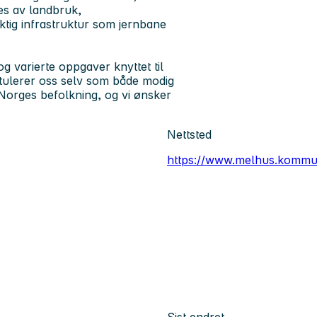
ges av landbruk,
iktig infrastruktur som jernbane
varierte oppgaver knyttet til
titulerer oss selv som både modig
Norges befolkning, og vi ønsker
Nettsted
https://www.melhus.kommu
Sist endret