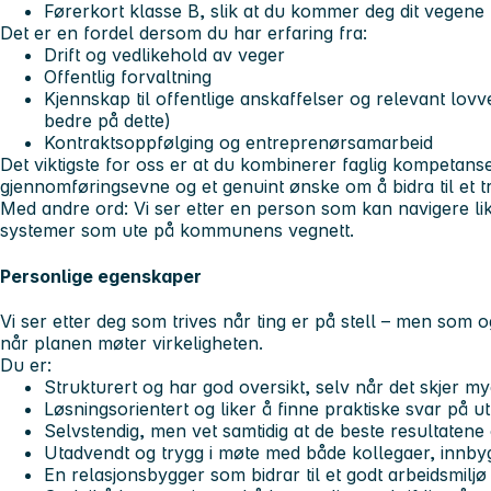
Førerkort klasse B, slik at du kommer deg dit vegene
Det er en fordel dersom du har erfaring fra:
Drift og vedlikehold av veger
Offentlig forvaltning
Kjennskap til offentlige anskaffelser og relevant lovv
bedre på dette)
Kontraktsoppfølging og entreprenørsamarbeid
Det viktigste for oss er at du kombinerer faglig kompetans
gjennomføringsevne og et genuint ønske om å bidra til et 
Med andre ord: Vi ser etter en person som kan navigere like
systemer som ute på kommunens vegnett.
Personlige egenskaper
Vi ser etter deg som trives når ting er på stell – men som 
når planen møter virkeligheten.
Du er:
Strukturert og har god oversikt, selv når det skjer my
Løsningsorientert og liker å finne praktiske svar på u
Selvstendig, men vet samtidig at de beste resultate
Utadvendt og trygg i møte med både kollegaer, innb
En relasjonsbygger som bidrar til et godt arbeidsmilj