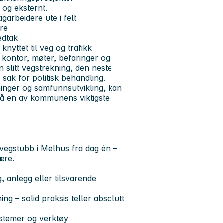
 og eksternt.
arbeidere ute i felt
re
edtak
nyttet til veg og trafikk
kontor, møter, befaringer og
 slitt vegstrekning, den neste
sak for politisk behandling.
ninger og samfunnsutvikling, kan
på en av kommunens viktigste
egstubb i Melhus fra dag én –
ære.
, anlegg eller tilsvarende
g – solid praksis teller absolutt
systemer og verktøy