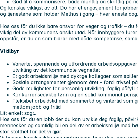
God til å kommunisere, både muntlig og skriftlig på n
Og kanskje viktigst av alt: Du har et engasjement for job
og tjenestene som holder Melhus i gang – hver eneste dag
Hos oss får du ikke bare ansvar for veger og trafikk – du 
viktig del av kommunens ansikt utad. Når innbyggere lurer 
oppstår, er du en som bidrar med både kompetanse, samarb
Vi tilbyr
Varierte, spennende og utfordrende arbeidsoppgaver i
utvikling av det kommunale vegnettet
Et godt arbeidsmiljø med dyktige kollegaer som spill
Sosiale arrangementer gjennom året – fordi trivsel p
Gode muligheter for personlig utvikling, faglig påfy
Konkurransedyktig lønn og en solid kommunal pensj
Fleksibel arbeidstid med sommertid og vintertid som 
mellom jobb og fritid
Litt enkelt sagt...
Hos oss får du en jobb der du kan utvikle deg faglig, påvi
mennesker og samtidig bli en del av et arbeidsmiljø med 
stor stolthet for det vi gjør.
Vi bygger kanskje ikke nye motorveger hver dag, men vi s