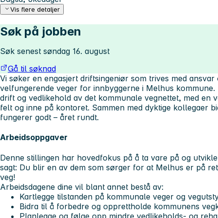
Vis flere detaljer
Søk på jobben
Søk senest søndag 16. august
Gå til søknad
Vi søker en engasjert driftsingeniør som trives med ansvar 
velfungerende veger for innbyggerne i Melhus kommune. Ho
drift og vedlikehold av det kommunale vegnettet, med en v
felt og inne på kontoret. Sammen med dyktige kollegaer bidra
fungerer godt – året rundt.
Arbeidsoppgaver
Denne stillingen har hovedfokus på å ta vare på og utvikl
sagt: Du blir en av dem som sørger for at Melhus er på rett 
veg!
Arbeidsdagene dine vil blant annet bestå av:
Kartlegge tilstanden på kommunale veger og vegutst
Bidra til å forbedre og opprettholde kommunens vegk
Planlegge og følge opp mindre vedlikeholds- og rehab