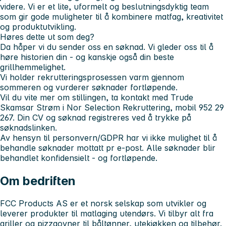
videre. Vi er et lite, uformelt og beslutningsdyktig team
som gir gode muligheter til å kombinere matfag, kreativitet
og produktutvikling.
Høres dette ut som deg?
Da håper vi du sender oss en søknad. Vi gleder oss til å
høre historien din - og kanskje også din beste
grillhemmelighet.
Vi holder rekrutteringsprosessen varm gjennom
sommeren og vurderer søknader fortløpende.
Vil du vite mer om stillingen, ta kontakt med Trude
Skamsar Strøm i Nor Selection Rekruttering, mobil 952 29
267. Din CV og søknad registreres ved å trykke på
søknadslinken.
Av hensyn til personvern/GDPR har vi ikke mulighet til å
behandle søknader mottatt pr e-post. Alle søknader blir
behandlet konfidensielt - og fortløpende.
Om bedriften
FCC Products AS er et norsk selskap som utvikler og
leverer produkter til matlaging utendørs. Vi tilbyr alt fra
griller og pizzaovner til båltønner, utekjøkken og tilbehør.