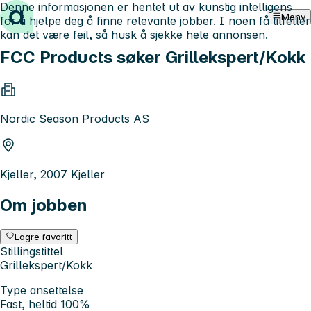
Denne informasjonen er hentet ut av kunstig intelligens
Hopp til innhold
Meny
for å hjelpe deg å finne relevante jobber. I noen få tilfeller
kan det være feil, så husk å sjekke hele annonsen.
FCC Products søker Grillekspert/Kokk
Nordic Season Products AS
Kjeller, 2007 Kjeller
Om jobben
Lagre favoritt
Stillingstittel
Grillekspert/Kokk
Type ansettelse
Fast, heltid 100%