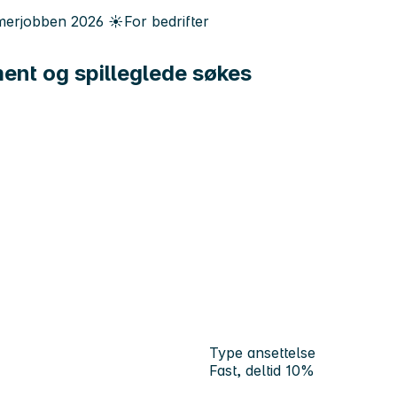
erjobben
2026
☀️
For bedrifter
ent og spilleglede søkes
Type ansettelse
Fast, deltid 10%