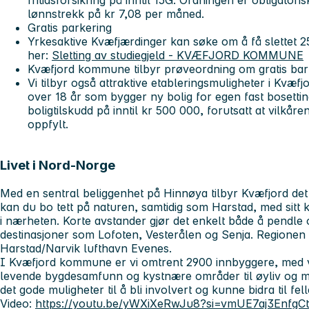
lønnstrekk på kr 7,08 per måned.
Gratis parkering
Yrkesaktive Kvæfjærdinger kan søke om å få slettet 25 
her:
Sletting av studiegjeld - KVÆFJORD KOMMUNE
Kvæfjord kommune tilbyr prøveordning om gratis bar
Vi tilbyr også attraktive etableringsmuligheter i Kvæ
over 18 år som bygger ny bolig for egen fast bosett
boligtilskudd på inntil kr 500 000, forutsatt at vilkår
oppfylt.
Livet i Nord-Norge
Med en sentral beliggenhet på Hinnøya tilbyr Kvæfjord det 
kan du bo tett på naturen, samtidig som Harstad, med sitt ku
i nærheten. Korte avstander gjør det enkelt både å pendle
destinasjoner som Lofoten, Vesterålen og Senja. Regionen ha
Harstad/Narvik lufthavn Evenes.
I Kvæfjord kommune er vi omtrent 2900 innbyggere, med v
levende bygdesamfunn og kystnære områder til øyliv og me
det gode muligheter til å bli involvert og kunne bidra til fel
Video:
https://youtu.be/yWXiXeRwJu8?si=vmUE7aj3EnfgC