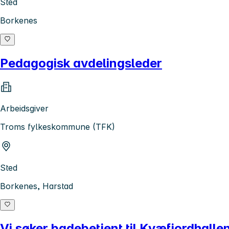
Sted
Borkenes
Pedagogisk avdelingsleder
Arbeidsgiver
Troms fylkeskommune (TFK)
Sted
Borkenes, Harstad
Vi søker badebetjent til Kvæfjordhalle