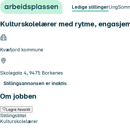
Hopp til innhold
Ledige stillinger
Ung
Somm
Kulturskolelærer med rytme, engasjem
Kvæfjord kommune
Skolegata 4, 9475 Borkenes
Stillingsannonsen er inaktiv.
Om jobben
Lagre favoritt
Stillingstittel
Kulturskolelærer