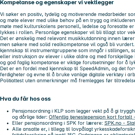
Kompetanse og egenskaper vi vektlegger
Vi søker en positiv, tydelig og motiverende medarbeider s
og møte elever med ulike behov på en trygg og inkludere
møte med kulturskolens personell, ledelse og foresatte er e
lykkes i rollen. Personlige egenskaper vil bli tillagt stor vek
Det er ønskelig med relevant musikkutdanning innen lærer
men søkere med solid realkompetanse vil også bli vurdert.
kjennskap til instrumentgruppene som inngår i stillingen, 
eller instruksjon av elever i ulike aldre og med forskjellig
og god faglig kompetanse er viktige forutsetninger for å lyk
Det er en fordel med kjennskap til SpeedAdmin, og det for
ferdigheter og evne til å bruke vanlige digitale verktøy i a
Politiattest uten anmerkninger må fremlegges før tiltredels
Hva du får hos oss
Pensjonsordning i KLP som legger vekt på å gi tryggh
og dårlige tider:
Offentlig tjenestepensjon kort fortalt
Eller pensjonsordning i SPK for lærere:
SPK.no - Sta
Alle ansatte er, i tillegg til lovpålagt yrkesskadeforsik
fritidsforsikring på inntil 15G. Ordningen er obligator