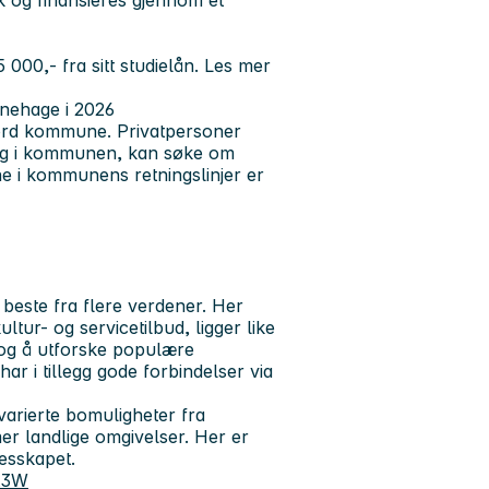
000,- fra sitt studielån. Les mer
nehage i 2026
fjord kommune. Privatpersoner
ing i kommunen, kan søke om
ene i kommunens retningslinjer er
beste fra flere verdener. Her
ltur- og servicetilbud, ligger like
 og å utforske populære
r i tillegg gode forbindelser via
arierte bomuligheter fra
r landlige omgivelser. Her er
lesskapet.
t3W