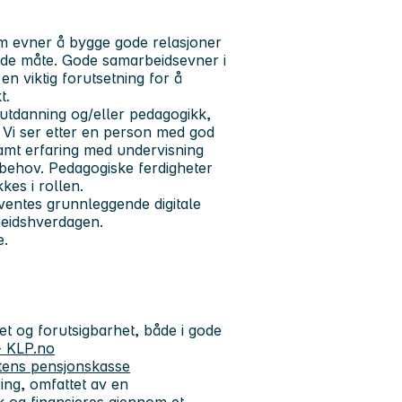
om evner å bygge gode relasjoner
nde måte. Gode samarbeidsevner i
n viktig forutsetning for å
t.
utdanning og/eller pedagogikk,
 Vi ser etter en person med god
samt erfaring med undervisning
e behov. Pedagogiske ferdigheter
kes i rollen.
ventes grunnleggende digitale
rbeidshverdagen.
e.
et og forutsigbarhet, både i gode
 - KLP.no
tens pensjonskasse
ring, omfattet av en
isk og finansieres gjennom et