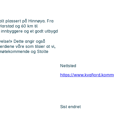
lt plassert på Hinnøya. Fra
arstad og 60 km til
innbyggere og et godt utbygd
lse!» Dette angir også
diene våre som tilsier at vi,
Imøtekommende og Stolte
Nettsted
https://www.kvafjord.komm
Sist endret