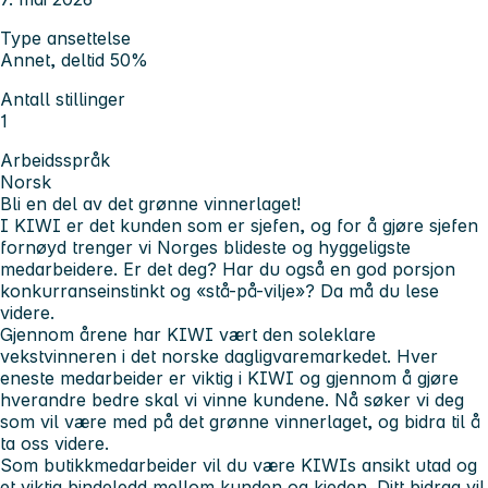
Type ansettelse
Annet, deltid 50%
Antall stillinger
1
Arbeidsspråk
Norsk
Bli en del av det grønne vinnerlaget!
I KIWI er det kunden som er sjefen, og for å gjøre sjefen
fornøyd trenger vi Norges blideste og hyggeligste
medarbeidere. Er det deg? Har du også en god porsjon
konkurranseinstinkt og «stå-på-vilje»? Da må du lese
videre.
Gjennom årene har KIWI vært den soleklare
vekstvinneren i det norske dagligvaremarkedet. Hver
eneste medarbeider er viktig i KIWI og gjennom å gjøre
hverandre bedre skal vi vinne kundene. Nå søker vi deg
som vil være med på det grønne vinnerlaget, og bidra til å
ta oss videre.
Som butikkmedarbeider vil du være KIWIs ansikt utad og
et viktig bindeledd mellom kunden og kjeden. Ditt bidrag vil