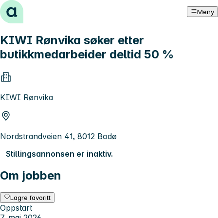
Hopp til innhold
Meny
KIWI Rønvika søker etter
butikkmedarbeider deltid 50 %
KIWI Rønvika
Nordstrandveien 41, 8012 Bodø
Stillingsannonsen er inaktiv.
Om jobben
Lagre favoritt
Oppstart
7. mai 2026