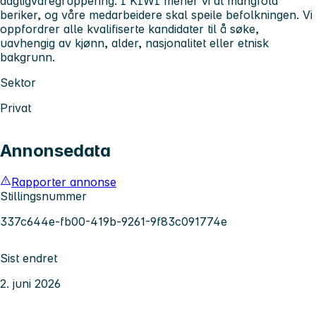
dagligvaregruppering. I KIWI mener vi at mangfold
beriker, og våre medarbeidere skal speile befolkningen. Vi
oppfordrer alle kvalifiserte kandidater til å søke,
uavhengig av kjønn, alder, nasjonalitet eller etnisk
bakgrunn.
Sektor
Privat
Annonsedata
Rapporter annonse
Stillingsnummer
337c644e-fb00-419b-9261-9f83c091774e
Sist endret
2. juni 2026