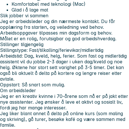
Komfortabel med teknologi (Mac)
Glad i å lage mat
Slik jobber vi sammen
Jeg er arbeidsleder og din nærmeste kontakt. Du får
opplæring fra starten, og veiledning ved behov.
Arbeidsoppgaver tilpasses min dagsform og behov.
Målet er en rolig, forutsigbar og god arbeidshverdag.
Stillinger tilgjengelig
Stillingstype: Fast/tilkalling/ferievikar/midlertidig
Arbeidstid: Dag, kveld, helg, ferier. Som fast og midlertidig
assistent vil du jobbe 2-3 dager i uken dag/kveld og noe
helg. Øktene har stort sett varighet på 3-5 timer. Det kan
også bli aktuelt å delta på kortere og lengre reiser etter
avtale.
Oppstart: Så snart som mulig.
Om arbeidsleder
Jeg er en kreativ kvinne i 70-årene som nå er på jakt etter
nye assistenter. Jeg ønsker å leve et aktivt og sosialt liv,
fordi jeg har mange interesser.
Jeg liker blant annet å delta på online kurs (som maling
og skriving), gå turer, besøke kafé og være sammen med
familie.