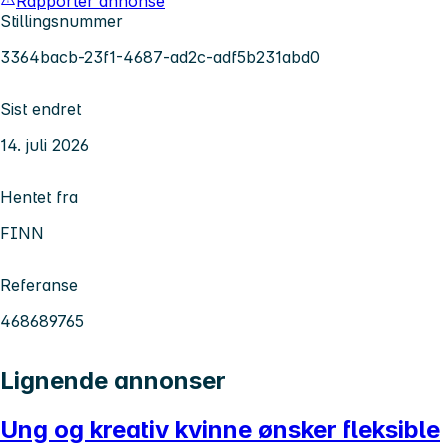
Rapporter annonse
Stillingsnummer
3364bacb-23f1-4687-ad2c-adf5b231abd0
Sist endret
14. juli 2026
Hentet fra
FINN
Referanse
468689765
Lignende annonser
Ung og kreativ kvinne ønsker fleksible