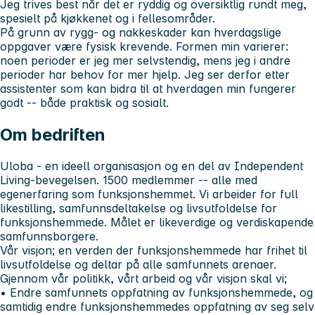
Jeg trives best når det er ryddig og oversiktlig rundt meg,
spesielt på kjøkkenet og i fellesområder.
På grunn av rygg- og nakkeskader kan hverdagslige
oppgaver være fysisk krevende. Formen min varierer:
noen perioder er jeg mer selvstendig, mens jeg i andre
perioder har behov for mer hjelp. Jeg ser derfor etter
assistenter som kan bidra til at hverdagen min fungerer
godt -- både praktisk og sosialt.
Om bedriften
Uloba - en ideell organisasjon og en del av Independent
Living-bevegelsen. 1500 medlemmer -- alle med
egenerfaring som funksjonshemmet. Vi arbeider for full
likestilling, samfunnsdeltakelse og livsutfoldelse for
funksjonshemmede. Målet er likeverdige og verdiskapende
samfunnsborgere.
Vår visjon; en verden der funksjonshemmede har frihet til
livsutfoldelse og deltar på alle samfunnets arenaer.
Gjennom vår politikk, vårt arbeid og vår visjon skal vi;
• Endre samfunnets oppfatning av funksjonshemmede, og
samtidig endre funksjonshemmedes oppfatning av seg selv