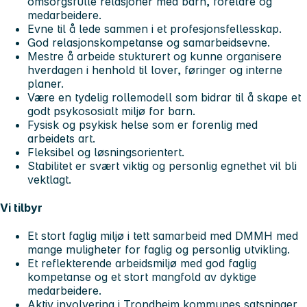
omsorgsfulle relasjoner med barn, foreldre og
medarbeidere.
Evne til å lede sammen i et profesjonsfellesskap.
God relasjonskompetanse og samarbeidsevne.
Mestre å arbeide stukturert og kunne organisere
hverdagen i henhold til lover, føringer og interne
planer.
Være en tydelig rollemodell som bidrar til å skape et
godt psykososialt miljø for barn.
Fysisk og psykisk helse som er forenlig med
arbeidets art.
Fleksibel og løsningsorientert.
Stabilitet er svært viktig og personlig egnethet vil bli
vektlagt.
Vi tilbyr
Et stort faglig miljø i tett samarbeid med DMMH med
mange muligheter for faglig og personlig utvikling.
Et reflekterende arbeidsmiljø med god faglig
kompetanse og et stort mangfold av dyktige
medarbeidere.
Aktiv involvering i Trondheim kommunes satsninger