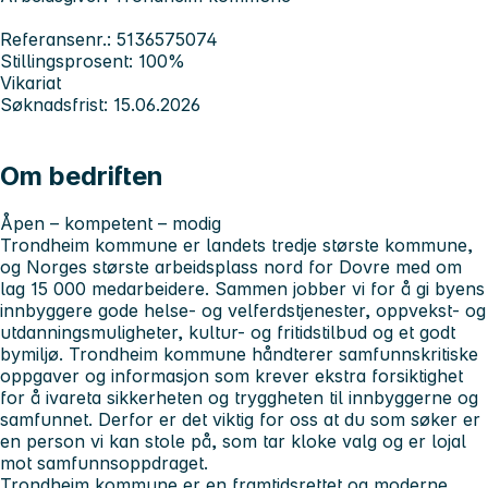
Referansenr.: 5136575074
Stillingsprosent: 100%
Vikariat
Søknadsfrist: 15.06.2026
Om bedriften
Åpen – kompetent – modig
Trondheim kommune er landets tredje største kommune,
og Norges største arbeidsplass nord for Dovre med om
lag 15 000 medarbeidere. Sammen jobber vi for å gi byens
innbyggere gode helse- og velferdstjenester, oppvekst- og
utdanningsmuligheter, kultur- og fritidstilbud og et godt
bymiljø. Trondheim kommune håndterer samfunnskritiske
oppgaver og informasjon som krever ekstra forsiktighet
for å ivareta sikkerheten og tryggheten til innbyggerne og
samfunnet. Derfor er det viktig for oss at du som søker er
en person vi kan stole på, som tar kloke valg og er lojal
mot samfunnsoppdraget.
Trondheim kommune er en framtidsrettet og moderne