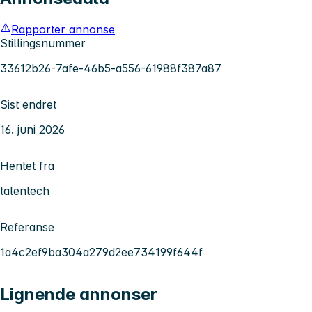
Rapporter annonse
Stillingsnummer
33612b26-7afe-46b5-a556-61988f387a87
Sist endret
16. juni 2026
Hentet fra
talentech
Referanse
1a4c2ef9ba304a279d2ee734199f644f
Lignende annonser