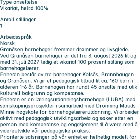
Type ansettelse
Vikariat, heltid 100%
Antall stillinger
1
Arbeidsspråk
Norsk
Granåsen barnehager fremmer drømmer og livsglede.
Ved Granåsen barnehager er det fra 3. august 2026 til og
med 31. juli 2027 ledig et vikariat 100 prosent stilling som
barnehagelærer.
Enheten består av tre barnehager Kolsås, Brannhaugen
og Granåsen. Vi gir et pedagogisk tilbud til ca. 160 barn i
alderen 1-6 år. Barnehagen har rundt 45 ansatte med ulik
kulturell bakgrunn og kompetanse.
Enheten er en læringsutdanningsbarnehage (LUBA) med
samskapingsprosjekter i samarbeid med Dronning Mauds
Minne høgskole for barnehagelærerutdanning. Vi arbeider
aktivt med pedagogisk utviklingsarbeid og søker etter en
person med kompetanse og engasjement til å være med å
videreutvikle vår pedagogiske praksis.
Prioriterte satsninger på vår enhet er helhetlig modell for