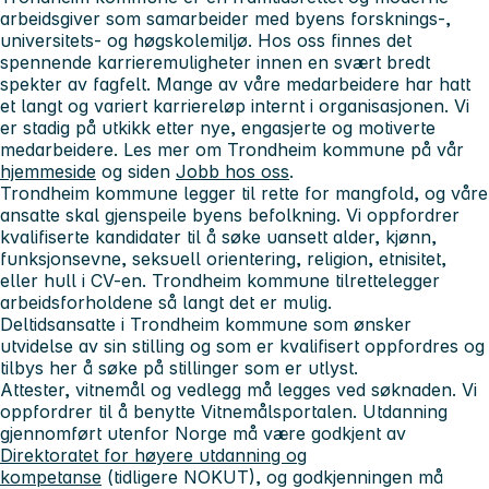
arbeidsgiver som samarbeider med byens forsknings-,
universitets- og høgskolemiljø. Hos oss finnes det
spennende karrieremuligheter innen en svært bredt
spekter av fagfelt. Mange av våre medarbeidere har hatt
et langt og variert karriereløp internt i organisasjonen. Vi
er stadig på utkikk etter nye, engasjerte og motiverte
medarbeidere. Les mer om Trondheim kommune på vår
hjemmeside
og siden
Jobb hos oss
.
Trondheim kommune legger til rette for mangfold, og våre
ansatte skal gjenspeile byens befolkning. Vi oppfordrer
kvalifiserte kandidater til å søke uansett alder, kjønn,
funksjonsevne, seksuell orientering, religion, etnisitet,
eller hull i CV-en. Trondheim kommune tilrettelegger
arbeidsforholdene så langt det er mulig.
Deltidsansatte i Trondheim kommune som ønsker
utvidelse av sin stilling og som er kvalifisert oppfordres og
tilbys her å søke på stillinger som er utlyst.
Attester, vitnemål og vedlegg må legges ved søknaden. Vi
oppfordrer til å benytte Vitnemålsportalen. Utdanning
gjennomført utenfor Norge må være godkjent av
Direktoratet for høyere utdanning og
kompetanse
(tidligere NOKUT), og godkjenningen må