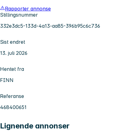
Rapporter annonse
Stillingsnummer
332e3dc5-133d-4a13-aa85-396b95c6c736
Sist endret
13. juli 2026
Hentet fra
FINN
Referanse
468400651
Lignende annonser