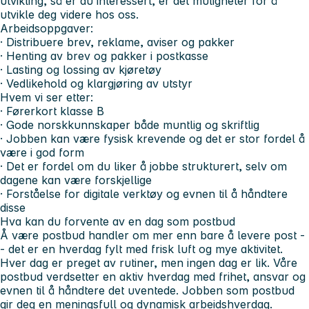
utvikling, så er du interessert, er det muligheter for å
utvikle deg videre hos oss.
Arbeidsoppgaver:
· Distribuere brev, reklame, aviser og pakker
· Henting av brev og pakker i postkasse
· Lasting og lossing av kjøretøy
· Vedlikehold og klargjøring av utstyr
Hvem vi ser etter:
· Førerkort klasse B
· Gode norskkunnskaper både muntlig og skriftlig
· Jobben kan være fysisk krevende og det er stor fordel å
være i god form
· Det er fordel om du liker å jobbe strukturert, selv om
dagene kan være forskjellige
· Forståelse for digitale verktøy og evnen til å håndtere
disse
Hva kan du forvente av en dag som postbud
Å være postbud handler om mer enn bare å levere post -
- det er en hverdag fylt med frisk luft og mye aktivitet.
Hver dag er preget av rutiner, men ingen dag er lik. Våre
postbud verdsetter en aktiv hverdag med frihet, ansvar og
evnen til å håndtere det uventede. Jobben som postbud
gir deg en meningsfull og dynamisk arbeidshverdag.