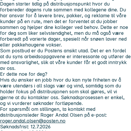
Dagen starter tidlig på distribusjonspunkt hvor du
forbereder dagens rute sammen med kollegene dine. Du
har ansvar for å levere brev, pakker, og reklame til våre
kunder på en rute, men det er forventet at du jobber
sammen og hjelper dine kolleger ved behov. Dette er noe
for deg som liker selvstendighet, men du må også være
forberedt på varierte dager, spesielt når snøen laver ned
eller pakkehaugene vokser.
Som postbud er du Postens ansikt utad. Det er en fordel
at du syns arbeidsoppgavene er interessante og utfører de
med ansvarlighet, slik at våre kunder får et godt inntrykk
av oss.
Er dette noe for deg?
Hvis du ønsker en jobb hvor du kan nyte friheten av å
være utendørs i all slags vær og vind, samtidig som du
holder fokus på distribusjonen som skal gjøres, vil vi
gjerne at du kontakter oss. Søknadsprosessen er enkel,
og vi vurderer søknader fortløpende.
For spørsmål om stillingen, ta kontakt med
distribusjonsleder Roger Andal Olsen på e-post:
roger.andal.olsen@posten.no
Søknadsfrist: 12.7.2026