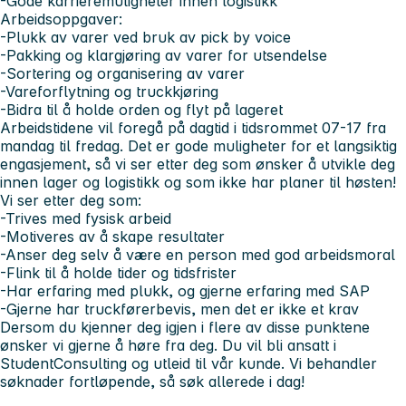
-Gode karrieremuligheter innen logistikk
Arbeidsoppgaver:
-Plukk av varer ved bruk av pick by voice
-Pakking og klargjøring av varer for utsendelse
-Sortering og organisering av varer
-Vareforflytning og truckkjøring
-Bidra til å holde orden og flyt på lageret
Arbeidstidene vil foregå på dagtid i tidsrommet 07-17 fra
mandag til fredag. Det er gode muligheter for et langsiktig
engasjement, så vi ser etter deg som ønsker å utvikle deg
innen lager og logistikk og som ikke har planer til høsten!
Vi ser etter deg som:
-Trives med fysisk arbeid
-Motiveres av å skape resultater
-Anser deg selv å være en person med god arbeidsmoral
-Flink til å holde tider og tidsfrister
-Har erfaring med plukk, og gjerne erfaring med SAP
-Gjerne har truckførerbevis, men det er ikke et krav
Dersom du kjenner deg igjen i flere av disse punktene
ønsker vi gjerne å høre fra deg. Du vil bli ansatt i
StudentConsulting og utleid til vår kunde. Vi behandler
søknader fortløpende, så søk allerede i dag!