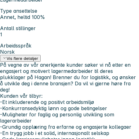
Type ansettelse
Annet, heltid 100%
Antall stillinger
1
Arbeidsspråk
Norsk
Vis flere detaljer
På vegne av vår anerkjente kunder søker vi nå etter en
engasjert og motivert lagermedarbeider til deres
plukklager på Hagan! Brenner du for logistikk, og ønsker
å utvikle deg i denne bransjen? Da vil vi gjerne høre fra
deg!
Kunden vår tilbyr:
-Et inkluderende og positivt arbeidsmiljø
-Konkurransedyktig lønn og gode betingelser
-Muligheter for faglig og personlig utvikling som
lagerarbeider
-Grundig opplæring fra erfarne og engasjerte kollegaer
-En trygg jobb i et solid, internasjonalt selskap