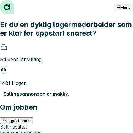
Hopp til innhold
Meny
Er du en dyktig lagermedarbeider som
er klar for oppstart snarest?
StudentConsulting
1481 Hagan
Stillingsannonsen er inaktiv.
Om jobben
Lagre favoritt
Stillingstittel
Lagermedarbeider