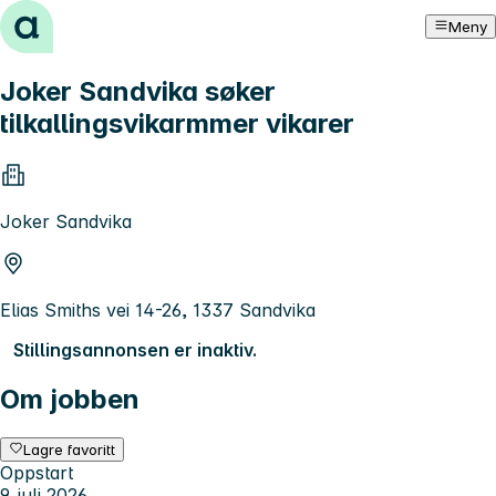
Hopp til innhold
Meny
Joker Sandvika søker
tilkallingsvikarmmer vikarer
Joker Sandvika
Elias Smiths vei 14-26, 1337 Sandvika
Stillingsannonsen er inaktiv.
Om jobben
Lagre favoritt
Oppstart
9. juli 2026