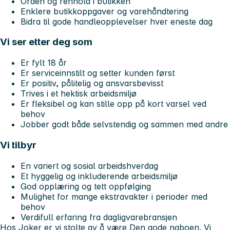
Orden og renhold i butikken
Enklere butikkoppgaver og varehåndtering
Bidra til gode handleopplevelser hver eneste dag
Vi ser etter deg som
Er fylt 18 år
Er serviceinnstilt og setter kunden først
Er positiv, pålitelig og ansvarsbevisst
Trives i et hektisk arbeidsmiljø
Er fleksibel og kan stille opp på kort varsel ved
behov
Jobber godt både selvstendig og sammen med andre
Vi tilbyr
En variert og sosial arbeidshverdag
Et hyggelig og inkluderende arbeidsmiljø
God opplæring og tett oppfølging
Mulighet for mange ekstravakter i perioder med
behov
Verdifull erfaring fra dagligvarebransjen
Hos Joker er vi stolte av å være
Den gode naboen
. Vi