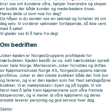
bryr oss om kundene våre, hjelper hverandre og skaper
en butikk der både kunder og medarbeidere trives.
Høres dette ut som noe for deg?
Da håper vi du sender oss en søknad og forteller litt om
deg selv. Vi vurderer søknader fortløpende, så ikke vent
med å søke!
Vi gleder oss til å høre fra deg!
Om bedriften
Joker-kjeden er NorgesGruppens profilkjede for
nærbutikker. Kjeden består av ca. 460 nærbutikker spredt
over hele Norge. Merkevaren Joker forvaltes og driftes
av Kjøpmannshuset Norge AS, NorgesGruppens største
profilhus. Joker er den lokale butikken både der folk bor
og ferierer, og vi er den kjeden som har flest søndagsåpne
butikker. Vi er møteplassen i byen og på bygda. Vi var
først med å løfte frem kjøpmennene som våre fremste
talspersoner, og vi mener at våre kjøpmenn og deres
ansatte leverer personlig og god service hver dag.
Sektor