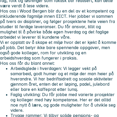
fag, folk og løsninger som faktisk blir realisert, kan dette
være verdt å lese videre.
Hos oss i Wood Bergen blir du en del av et kompetent og
inkluderende fagmiljø innen EICT. Her jobber vi sammen
på tvers av disipliner, og følger prosjektene hele veien fra
studier til ferdige leveranser. Du får ansvar, tillit og
mulighet til å påvirke både egen hverdag og det faglige
arbeidet vi leverer til kundene våre.
Vi er opptatt av å skape et miljø hvor det er kjekt å komme
på jobb. Det betyr ikke bare spennende oppgaver, men
også gode kolleger, rom for utvikling og en
arbeidshverdag som fungerer i praksis.
Hos oss får du blant annet:
Arbeidsglede i hverdagen:
Vi legger vekt på
samarbeid, godt humør og et miljø der man heier på
hverandre. Vi har bedriftsidrett og sosiale aktiviteter
gjennom året, enten det er løping, padel, julebord
eller bare en kaffeprat etter lunsj.
Faglig utvikling:
Du får jobbe med varierte prosjekter
og kolleger med høy kompetanse. Her er det alltid
noe nytt å lære, og gode muligheter for å utvikle seg
videre.
Trygge rammer:
Vi tilbyr solide pensjons- og