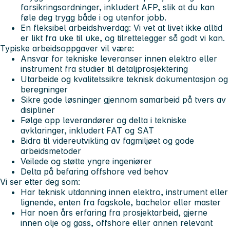
forsikringsordninger, inkludert AFP, slik at du kan
føle deg trygg både i og utenfor jobb.
En fleksibel arbeidshverdag:
Vi vet at livet ikke alltid
er likt fra uke til uke, og tilrettelegger så godt vi kan.
Typiske arbeidsoppgaver vil være:
Ansvar for tekniske leveranser innen elektro eller
instrument fra studier til detaljprosjektering
Utarbeide og kvalitetssikre teknisk dokumentasjon og
beregninger
Sikre gode løsninger gjennom samarbeid på tvers av
disipliner
Følge opp leverandører og delta i tekniske
avklaringer, inkludert FAT og SAT
Bidra til videreutvikling av fagmiljøet og gode
arbeidsmetoder
Veilede og støtte yngre ingeniører
Delta på befaring offshore ved behov
Vi ser etter deg som:
Har teknisk utdanning innen elektro, instrument eller
lignende, enten fra fagskole, bachelor eller master
Har noen års erfaring fra prosjektarbeid, gjerne
innen olje og gass, offshore eller annen relevant