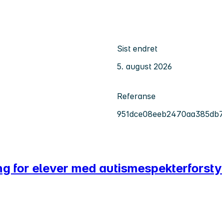
Sist endret
5. august 2026
Referanse
951dce08eeb2470aa385db7
ng for elever med autismespekterforsty