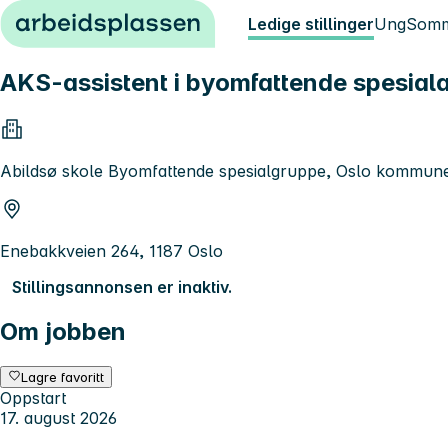
Hopp til innhold
Ledige stillinger
Ung
Somm
AKS-assistent i byomfattende spesial
Abildsø skole Byomfattende spesialgruppe, Oslo kommune
Enebakkveien 264, 1187 Oslo
Stillingsannonsen er inaktiv.
Om jobben
Lagre favoritt
Oppstart
17. august 2026