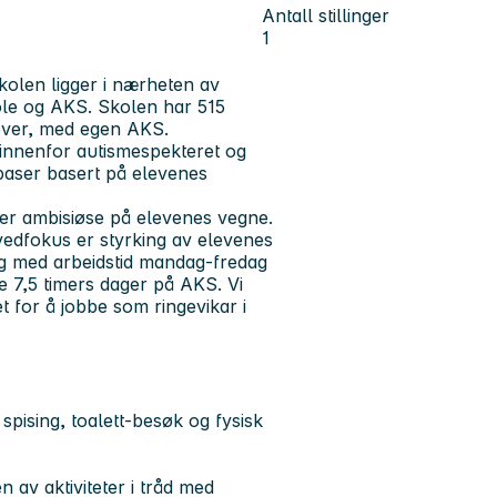
Antall stillinger
1
Skolen ligger i nærheten av
ole og AKS. Skolen har 515
lever, med egen AKS.
innenfor autismespekteret og
 baser basert på elevenes
 er ambisiøse på elevenes vegne.
vedfokus er styrking av elevenes
ng med arbeidstid mandag-fredag
e 7,5 timers dager på AKS. Vi
et for å jobbe som ringevikar i
pising, toalett-besøk og fysisk
n av aktiviteter i tråd med