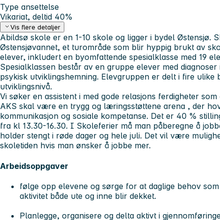
Type ansettelse
Vikariat, deltid 40%
Vis flere detaljer
Abildsø skole er en 1-10 skole og ligger i bydel Østensjø. 
Østensjøvannet, et turområde som blir hyppig brukt av sk
elever, inkludert en byomfattende spesialklasse med 19 e
Spesialklassen består av en gruppe elever med diagnoser 
psykisk utviklingshemning. Elevgruppen er delt i fire ulike
utviklingsnivå.
Vi søker en assistent i med gode relasjons ferdigheter som
AKS skal være en trygg og læringsstøttene arena , der ho
kommunikasjon og sosiale kompetanse. Det er 40 % stilli
fra kl 13.30-16.30. I Skoleferier må man påberegne å jobb
holder stengt i røde dager og hele juli. Det vil være muligh
skoletiden hvis man ønsker å jobbe mer.
Arbeidsoppgaver
følge opp elevene og sørge for at daglige behov som s
aktivitet både ute og inne blir dekket.
Planlegge, organisere og delta aktivt i gjennomføringe