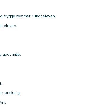
g trygge rammer rundt eleven.
til eleven.
g godt miljø.
e.
 er ønskelig.
ter.