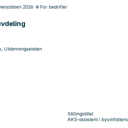
erjobben
2026
☀️
For bedrifter
avdeling
, Utdanningsetaten
Stillingstittel
AKS-assistent i byomfattend