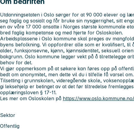
Om bedriften
Utdanningsetaten i Oslo sørger for at 90 000 elever og lærl
seg faglig og sosialt og får bruke sin nysgjerrighet, sitt en
en av våre 17 000 ansatte i Norges største kommunale eta
bred faglig kompetanse og med hjerte for Osloskolen.
Arbeidsplassene i Oslo kommune skal preges av mangfold, 
byens befolkning. Vi oppfordrer alle som er kvalifisert, til
alder, funksjonsevne, kjønn, kjønnsidentitet, seksuell orient
bakgrunn. Oslo kommune legger vekt på å tilrettelegge a
behov for det.
Vi gjør oppmerksom på at søkere kan føres opp på offentl
bedt om anonymitet, men dette vil du i tilfelle få varsel om.
Tilsetting i grunnskolen, videregående skole, voksenopplæri
gi leksehjelp er betinget av at det før tiltredelse fremlegges 
opplæringsloven § 17-11.
Les mer om Osloskolen på
https://www.oslo.kommune.no/
Sektor
Offentlig