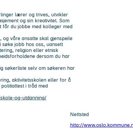
inger lærer og trives, utvikler
gasjement og sin kreativitet. Som
t får du jobbe med kolleger med
og våre ansatte skal gjenspeile
 å søke jobb hos oss, uansett
ering, religion eller etnisk
rbeidsforholdene dersom du har
ig søkerliste selv om søkeren har
ng, aktivitetsskolen eller for å
politiattest i tråd med
skole-og-utdanning/
Nettsted
http://www.oslo.kommune.