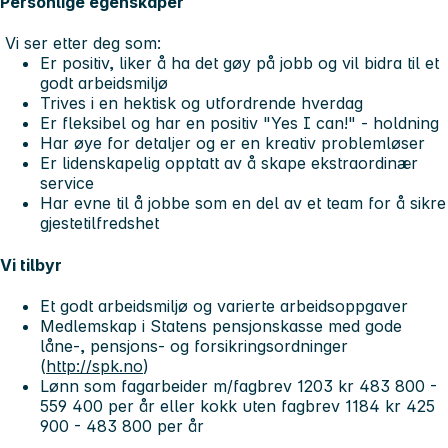
Personlige egenskaper
Vi ser etter deg som:
Er positiv, liker å ha det gøy på jobb og vil bidra til et
godt arbeidsmiljø
Trives i en hektisk og utfordrende hverdag
Er fleksibel og har en positiv "Yes I can!" - holdning
Har øye for detaljer og er en kreativ problemløser
Er lidenskapelig opptatt av å skape ekstraordinær
service
Har evne til å jobbe som en del av et team for å sikre
gjestetilfredshet
Vi tilbyr
Et godt arbeidsmiljø og varierte arbeidsoppgaver
Medlemskap i Statens pensjonskasse med gode
låne-, pensjons- og forsikringsordninger
(
http://spk.no
)
Lønn som fagarbeider m/fagbrev 1203 kr 483 800 -
559 400 per år eller kokk uten fagbrev 1184 kr 425
900 - 483 800 per år