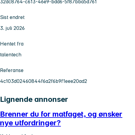
32dc8764-c613-46e9-bdd6-5f87bba5d761
Sist endret
3. juli 2026
Hentet fra
talentech
Referanse
4c103d02460844f6a2f6b9f1eee20ad2
Lignende annonser
Brenner du for matfaget, og ønsker
nye utfordringer?