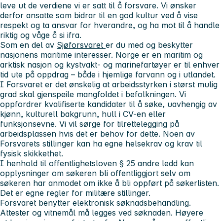
leve ut de verdiene vi er satt til å forsvare. Vi ønsker
derfor ansatte som bidrar til en god kultur ved å vise
respekt og ta ansvar for hverandre, og ha mot til å handle
riktig og våge å si ifra.
Som en del av
Sjøforsvaret
er du med og beskytter
nasjonens maritime interesser. Norge er en maritim og
arktisk nasjon og kystvakt- og marinefartøyer er til enhver
tid ute på oppdrag – både i hjemlige farvann og i utlandet.
I Forsvaret er det ønskelig at arbeidsstyrken i størst mulig
grad skal gjenspeile mangfoldet i befolkningen. Vi
oppfordrer kvalifiserte kandidater til å søke, uavhengig av
kjønn, kulturell bakgrunn, hull i CV-en eller
funksjonsevne. Vi vil sørge for tilrettelegging på
arbeidsplassen hvis det er behov for dette. Noen av
Forsvarets stillinger kan ha egne helsekrav og krav til
fysisk skikkethet.
I henhold til offentlighetsloven § 25 andre ledd kan
opplysninger om søkeren bli offentliggjort selv om
søkeren har anmodet om ikke å bli oppført på søkerlisten.
Det er egne regler for militære stillinger.
Forsvaret benytter elektronisk søknadsbehandling.
Attester og vitnemål
må
legges ved søknaden. Høyere