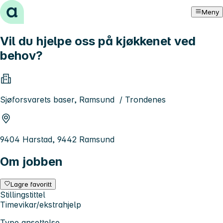
Hopp til innhold
Meny
Vil du hjelpe oss på kjøkkenet ved
behov?
Sjøforsvarets baser, Ramsund / Trondenes
9404 Harstad, 9442 Ramsund
Om jobben
Lagre favoritt
Stillingstittel
Timevikar/ekstrahjelp
Type ansettelse