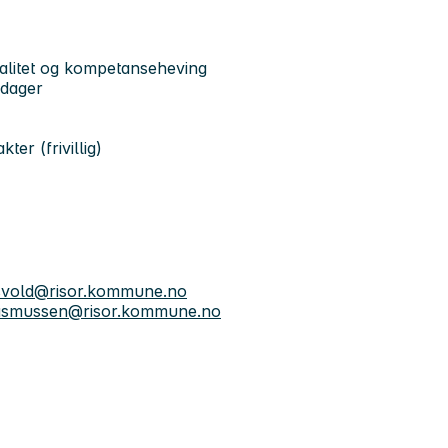
alitet og kompetanseheving
edager
er (frivillig)
svold@risor.kommune.no
Rasmussen@risor.kommune.no