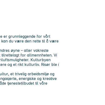
se er grunnleggende for vårt
g, kan du være den rette til å være
ndres øyne – aller vakreste
 tilrettelagt for allmennheten. Vi
friluftsmuligheter. Kulturbyen
e og et rikt kulturliv. Risør ble i
tur, et trivelig arbeidsmiljø og
engasjerte, energiske og kreative
e tjenestetilbudet til våre