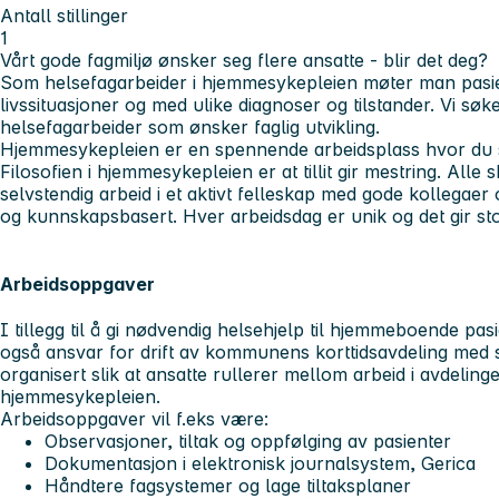
Antall stillinger
1
Vårt gode fagmiljø ønsker seg flere ansatte - blir det deg?
Som helsefagarbeider i hjemmesykepleien møter man pasient
livssituasjoner og med ulike diagnoser og tilstander. Vi søk
helsefagarbeider som ønsker faglig utvikling.
Hjemmesykepleien er en spennende arbeidsplass hvor du som
Filosofien i hjemmesykepleien er at tillit gir mestring. Alle s
selvstendig arbeid i et aktivt felleskap med gode kollegaer o
og kunnskapsbasert. Hver arbeidsdag er unik og det gir sto
Arbeidsoppgaver
I tillegg til å gi nødvendig helsehjelp til hjemmeboende pa
også ansvar for drift av kommunens korttidsavdeling med 
organisert slik at ansatte rullerer mellom arbeid i avdeling
hjemmesykepleien.
Arbeidsoppgaver vil f.eks være:
Observasjoner, tiltak og oppfølging av pasienter
Dokumentasjon i elektronisk journalsystem, Gerica
Håndtere fagsystemer og lage tiltaksplaner