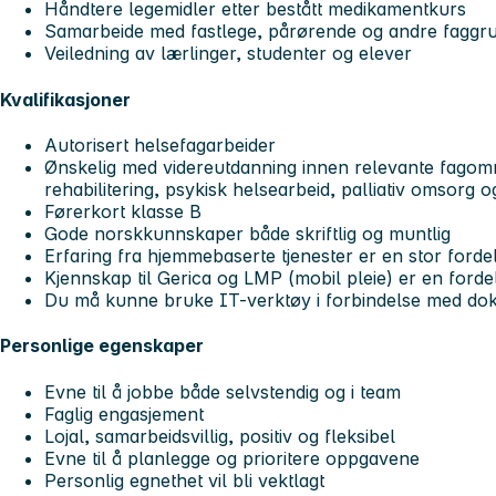
Håndtere legemidler etter bestått medikamentkurs
Samarbeide med fastlege, pårørende og andre faggr
Veiledning av lærlinger, studenter og elever
Kvalifikasjoner
Autorisert helsefagarbeider
Ønskelig med videreutdanning innen relevante fago
rehabilitering, psykisk helsearbeid, palliativ omsorg 
Førerkort klasse B
Gode norskkunnskaper både skriftlig og muntlig
Erfaring fra hjemmebaserte tjenester er en stor forde
Kjennskap til Gerica og LMP (mobil pleie) er en fordel
Du må kunne bruke IT-verktøy i forbindelse med do
Personlige egenskaper
Evne til å jobbe både selvstendig og i team
Faglig engasjement
Lojal, samarbeidsvillig, positiv og fleksibel
Evne til å planlegge og prioritere oppgavene
Personlig egnethet vil bli vektlagt