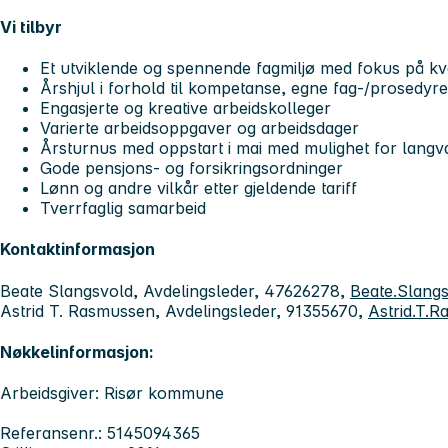
Vi tilbyr
Et utviklende og spennende fagmiljø med fokus på kv
Årshjul i forhold til kompetanse, egne fag-/prosedyr
Engasjerte og kreative arbeidskolleger
Varierte arbeidsoppgaver og arbeidsdager
Årsturnus med oppstart i mai med mulighet for langvakt
Gode pensjons- og forsikringsordninger
Lønn og andre vilkår etter gjeldende tariff
Tverrfaglig samarbeid
Kontaktinformasjon
Beate Slangsvold, Avdelingsleder, 47626278,
Beate.Slang
Astrid T. Rasmussen, Avdelingsleder, 91355670,
Astrid.T.
Nøkkelinformasjon:
Arbeidsgiver: Risør kommune
Referansenr.: 5145094365