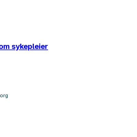
som sykepleier
sorg