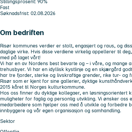
Stillingsprosent: 90%
Fast
Søknadsfrist: 02.08.2026
Om bedriften
Risør kommunes verdier er stolt, engasjert og raus, og dis
daglige virke. Hvis disse verdiene virkelig appellerer til de
med på laget vårt!
Vi har en av Nordens best bevarte og – i våre, og mange a
trehusbyer. Vi har en idyllisk kystlinje og en skjærgård godt
har tre fjorder, sterke og livskraftige grender, rike tur- og 
Risør som er kjent for sine gallerier, dyktige kunsthåndverker
2015 kåret til Norges kulturkommune.
Hos oss finner du dyktige kollegaer, en løsningsorientert kul
muligheter for faglig og personlig utvikling. Vi ønsker oss 
medarbeidere som hjelper oss med å utvikle og forbedre båd
innbyggere og vår egen organisasjon og samhandling.
Sektor
Offentlig