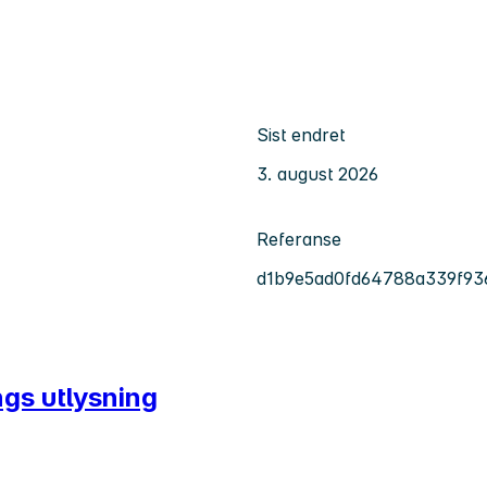
Sist endret
3. august 2026
Referanse
d1b9e5ad0fd64788a339f93
gs utlysning