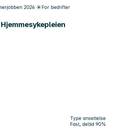
erjobben
2026
☀️
For bedrifter
ed Hjemmesykepleien
Type ansettelse
Fast, deltid 90%