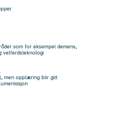
upper
mråder som for eksempel demens,
og velferdsteknologi
l
, men opplæring blir gitt
kumentasjon