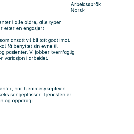
Arbeidsspråk
Norsk
er i alle aldre, alle typer
er etter en engasjert
 ansatt vil bli tatt godt imot.
kal få benyttet sin evne til
g pasienter. Vi jobber tverrfaglig
r variasjon i arbeidet.
sienter, har hjemmesykepleien
seks sengeplasser. Tjenesten er
en og oppdrag i