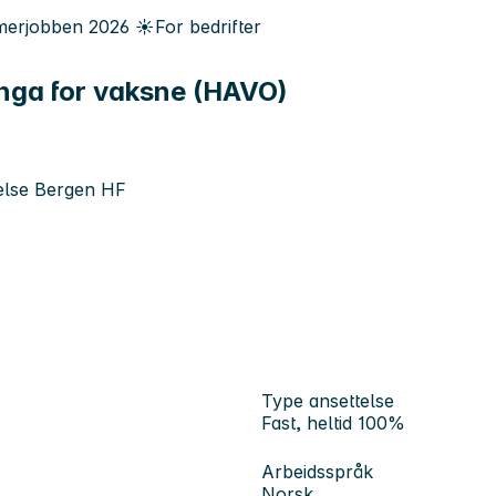
erjobben
2026
☀️
For bedrifter
inga for vaksne (HAVO)
Helse Bergen HF
Type ansettelse
Fast, heltid 100%
Arbeidsspråk
Norsk