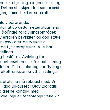
etisk utgreiing, diagnostisere og
Det meste skjer i tett samarbeid
leg samarbeid er sentralt i
entar, pårørande,
r at du deltar i etterutdanning
 (toårige) fordjupingsområdet:
av erfaren psykiater og god støtte
 (psykiater og fysikalsk
og fysioterapeutar. Alle har
delinga.
gg består av Avdeling for
mpetansetenester for habilitering
tader. Det er planlagt innflytting i
kuttfunksjon knytt til stillinga.
ppfølging må reknast med. Vi
 i dag lokalisert i Olav Bjordals
Ta gjerne kontakt med
avdelinga er feriestengd veke 29–