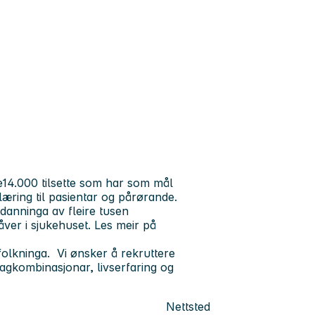
14.000 tilsette som har som mål
læring til pasientar og pårørande.
tdanninga av fleire tusen
åver i sjukehuset. Les meir på
folkninga. Vi ønsker å rekruttere
gkombinasjonar, livserfaring og
Nettsted