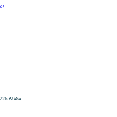
o/
72fe93b8a