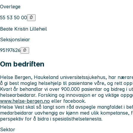
Overlege
55 53 50 00
Beate Kristin Lilleheil
Seksjonsleiar
95197626
Om bedriften
Helse Bergen, Haukeland universitetssjukehus, har nærare
å gi best mogleg helsehjelp til pasientane våre, og rett opp
Kvart år behandlar vi over 900.000 pasientar og bidreg i u
helsearbeidarar. Forsking og innovasjon er og viktige oppg
www.helse-bergen.no
eller facebook.
Helse Vest skal så langt som råd avspegle mangfaldet i be
medarbeidarar uavhengig av kjønn med ulik kompetanse, fa
perspektiv for å bidra i spesialisthelsetenesta.
Sektor