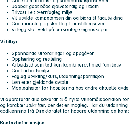
Gode samarbeids- og kommunikasjonsevner
Jobbar godt både sjølvstendig og i team
Trivast i eit tverrfagleg miljø
Vil utvikle kompetansen din og bidra til fagutvikling
God munnleg og skriftleg framstillingsevne
Vi legg stor vekt på personlege eigenskapar
Vi tilbyr
Spennande utfordringar og oppgåver
Opplæring og rettleiing
Arbeidstid som lett kan kombinerast med familieliv
Godt arbeidsmiljø
Fagleg utvikling/kurs/utdanningspermisjon
Løn etter gjeldande avtale
Moglegheiter for hospitering hos andre aktuelle avdel
Vi oppfordrar alle søkarar til å nytte Vitnemålsportalen for
og karakterutskrifter, der det er mogleg. Har du utdanning 
godkjenning frå Direktoratet for høgare utdanning og kom
Kontaktinformasjon