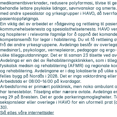
medikamentbiverknader, redusere polyfarmasi, tilvise til gen
behandle lettare psykiske lidingar, søvnvanskar og smerte. 
med andre spesialistar og yrkesgrupper i HAVO, då tverrfag
pasientoppfølginga.
Ein viktig del av arbeidet er rådgjeving og rettleiing til pasi
kommunehelsetenesta og spesialisthelsetenesta. HAVO venta
og hospiterer i relevante fagmiljø for å oppnå det komande
kompetansemål for legar i habilitering. Du vil få rettleiing 
frå dei andre yrkesgruppene. Avdelinga består av overlegar
medisinar), psykologar, vernepleiarar, pedagogar og ergo- 
ulike tilleggsutdanningar. Det er til saman 23 tilsette ved av
Avdelinga er ein del av Rehabiliteringsklinikken, som i tille
fysikalsk medisin og rehabilitering (AFMR) og regionale ko
og rehabilitering. Avdelingane er i dag lokaliserte på ulike s
felles bygg på Nordås i 2028. Det er inga vaktordning eller a
Arbeidstida er 08:00–16:00 på kvardagar.
Arbeidsforma er primært poliklinisk, men noko ambulant o
har tenestebilar. Tilsetjing etter nærare avtale. Avdelinga er
veg 29 på Breistein. Det er gode parkeringsmoglegheiter. 
seksjonsleiar eller overlege i HAVO for ein uformell prat (
30).
Sjå elles våre internettsider