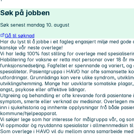
Søk på jobben
Søk senest mandag 10. august
Gå til søknad
Har du lyst til å jobbe i eit fagleg engasjert miljø med gode
kanskje vår neste overlege!
Vi har ledig 100% fast stilling for overlege med spesialiser
Habilitering for vaksne er retta mot personar over 18 år m
funksjonsnedsetjing. Fagfeltet er spennande og variert, o
spesialitetar. Pasientgruppa i HAVO har ofte samansette ko
utfordringar. Grunnlidinga kan vere ulike syndrom, utviklin
utviklingshemming. Mange har uavklarte somatiske plagar, i
angst, psykose eller affektive lidingar.
Utgreiing og behandling er ofte krevande fordi pasientane ik
symptom, smerte eller verknad av medisinar. Overlegen må 
inn i sjukehistoria og innhente opplysningar frå både pasi
kommune/hjelpeapparat.
Vi søkjer lege som har interesse for målgruppa vår, og som v
Vi oppmodar òg nyutdanna spesialistar i allmennmedisin til 
Som overlege i HAVO vil du mellom anna samarbeide med 