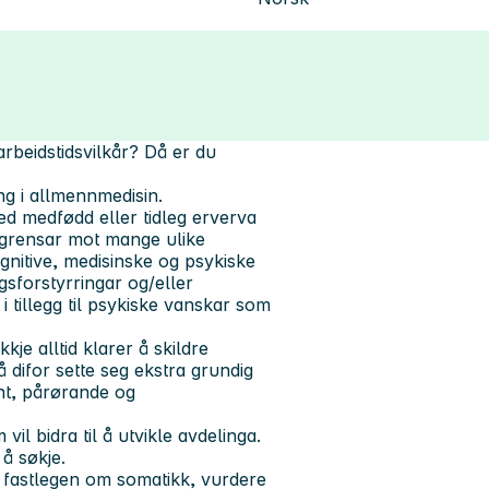
 arbeidstidsvilkår? Då er du
ing i allmennmedisin.
ed medfødd eller tidleg erverva
g grensar mot mange ulike
gnitive, medisinske og psykiske
gsforstyrringar og/eller
 tillegg til psykiske vanskar som
kje alltid klarer å skildre
difor sette seg ekstra grundig
ent, pårørande og
il bidra til å utvikle avdelinga.
å søkje.
fastlegen om somatikk, vurdere