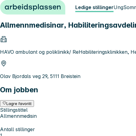
Hopp til innhold
Ledige stillinger
Ung
Somm
Allmennmedisinar, Habiliteringsavdel
HAVO ambulant og poliklinikk/ ReHabiliteringsklinikken, 
Olav Bjordals veg 29, 5111 Breistein
Om jobben
Lagre favoritt
Stillingstittel
Allmennmedisin
Antall stillinger
1