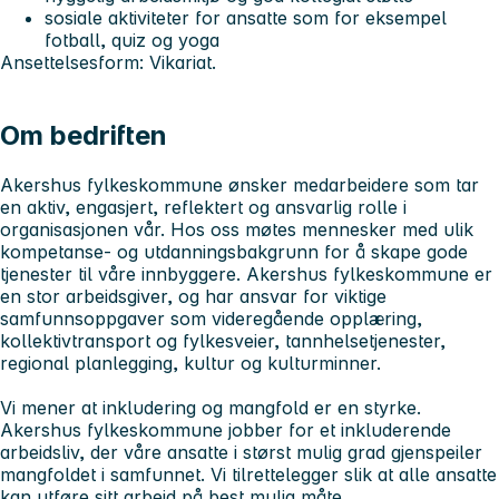
sosiale aktiviteter for ansatte som for eksempel
fotball, quiz og yoga
Ansettelsesform: Vikariat.
Om bedriften
Akershus fylkeskommune ønsker medarbeidere som tar
en aktiv, engasjert, reflektert og ansvarlig rolle i
organisasjonen vår. Hos oss møtes mennesker med ulik
kompetanse- og utdanningsbakgrunn for å skape gode
tjenester til våre innbyggere. Akershus fylkeskommune er
en stor arbeidsgiver, og har ansvar for viktige
samfunnsoppgaver som videregående opplæring,
kollektivtransport og fylkesveier, tannhelsetjenester,
regional planlegging, kultur og kulturminner.
Vi mener at inkludering og mangfold er en styrke.
Akershus fylkeskommune jobber for et inkluderende
arbeidsliv, der våre ansatte i størst mulig grad gjenspeiler
mangfoldet i samfunnet. Vi tilrettelegger slik at alle ansatte
kan utføre sitt arbeid på best mulig måte.