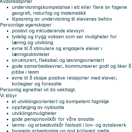
Kvalifikasjoner
undervisningskompetanse i ett eller flere av fagene
geografi, naturfag og matematikk
tilpasning av undervisning til elevenes behov
Personlige egenskaper
positivt og inkluderende elevsyn
tydelig og trygg voksen som ser muligheter for
læring og utvikling
evne til å stimulere og engasjere elever i
læringsaktiviteter
strukturert, fleksibel og løsningsorientert
gode samarbeidsevner, kommuniserer godt og liker å
jobbe i team
evne til å skape positive relasjoner med elever,
kollegaer og foresatte
Personlig egnethet vil bli vektlagt.
Vi tilbyr
et utviklingsorientert og kompetent fagmiljø
oppfølging av nytilsatte
utviklingsmuligheter
gode pensjonsvilkår for våre ansatte
lønns- og arbeidsvilkår fastsatt i lov- og avtaleverk
hyggelig arbeidsmiljø og god kollegial støtte