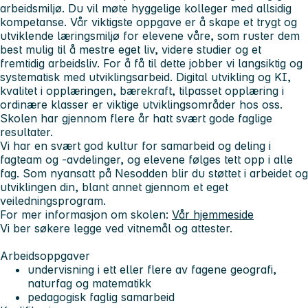
arbeidsmiljø. Du vil møte hyggelige kolleger med allsidig
kompetanse. Vår viktigste oppgave er å skape et trygt og
utviklende læringsmiljø for elevene våre, som ruster dem
best mulig til å mestre eget liv, videre studier og et
fremtidig arbeidsliv. For å få til dette jobber vi langsiktig og
systematisk med utviklingsarbeid. Digital utvikling og KI,
kvalitet i opplæringen, bærekraft, tilpasset opplæring i
ordinære klasser er viktige utviklingsområder hos oss.
Skolen har gjennom flere år hatt svært gode faglige
resultater.
Vi har en svært god kultur for samarbeid og deling i
fagteam og -avdelinger, og elevene følges tett opp i alle
fag. Som nyansatt på Nesodden blir du støttet i arbeidet og
utviklingen din, blant annet gjennom et eget
veiledningsprogram.
For mer informasjon om skolen:
Vår hjemmeside
Vi ber søkere legge ved vitnemål og attester.
Arbeidsoppgaver
undervisning i ett eller flere av fagene geografi,
naturfag og matematikk
pedagogisk faglig samarbeid