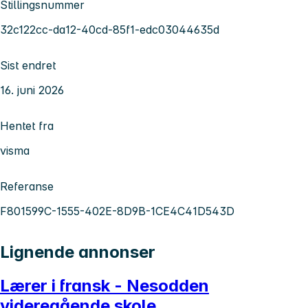
Stillingsnummer
32c122cc-da12-40cd-85f1-edc03044635d
Sist endret
16. juni 2026
Hentet fra
visma
Referanse
F801599C-1555-402E-8D9B-1CE4C41D543D
Lignende annonser
Lærer i fransk - Nesodden
videregående skole