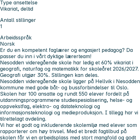
Type ansettelse
Vikariat, deltid
Antall stillinger
1
Arbeidsspråk
Norsk
Er du en kompetent faglærer og engasjert pedagog? Da
passer du inn i vårt dyktige lærerteam!
Nesodden videregående skole har ledig et 60% vikariat i
geografi, naturfag og matematikk for skoleåret 2026/2027.
Geografi utgjør 30%. Stillingen kan deles.
Nesodden videregående skole ligger på Hellvik i Nesodden
kommune med gode båt- og bussforbindelser til Oslo.
Skolen har 100 ansatte og rundt 550 elever fordelt på
utdanningsprogrammene studiespesialisering, helse- og
oppvekstfag, elektro- og datateknologi og
informasjonsteknologi og medieproduksjon. I tillegg har vi
tilrettelagt avdeling.
Vi har et godt og inkluderende skolemiljø med elever som
rapporterer om høy trivsel. Med et bredt fagtilbud på
skolen får vi en arbeidsplass med stort mangfold og godt