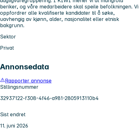
dagligvaregruppering. I KIWI mener vi at mangfold
beriker, og våre medarbeidere skal speile befolkningen. Vi
oppfordrer alle kvalifiserte kandidater til å søke,
uavhengig av kjønn, alder, nasjonalitet eller etnisk
bakgrunn.
Sektor
Privat
Annonsedata
Rapporter annonse
Stillingsnummer
32937122-f308-4f46-a981-2805913110b4
Sist endret
11. juni 2026