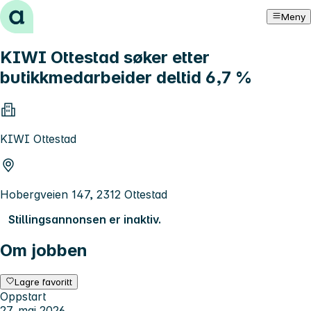
Hopp til innhold
Meny
KIWI Ottestad søker etter
butikkmedarbeider deltid 6,7 %
KIWI Ottestad
Hobergveien 147, 2312 Ottestad
Stillingsannonsen er inaktiv.
Om jobben
Lagre favoritt
Oppstart
27. mai 2026