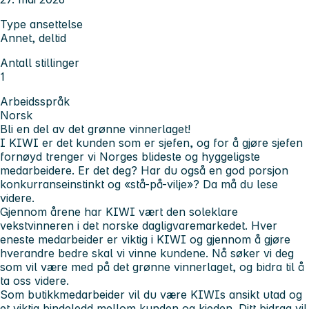
Type ansettelse
Annet, deltid
Antall stillinger
1
Arbeidsspråk
Norsk
Bli en del av det grønne vinnerlaget!
I KIWI er det kunden som er sjefen, og for å gjøre sjefen
fornøyd trenger vi Norges blideste og hyggeligste
medarbeidere. Er det deg? Har du også en god porsjon
konkurranseinstinkt og «stå-på-vilje»? Da må du lese
videre.
Gjennom årene har KIWI vært den soleklare
vekstvinneren i det norske dagligvaremarkedet. Hver
eneste medarbeider er viktig i KIWI og gjennom å gjøre
hverandre bedre skal vi vinne kundene. Nå søker vi deg
som vil være med på det grønne vinnerlaget, og bidra til å
ta oss videre.
Som butikkmedarbeider vil du være KIWIs ansikt utad og
et viktig bindeledd mellom kunden og kjeden. Ditt bidrag vil