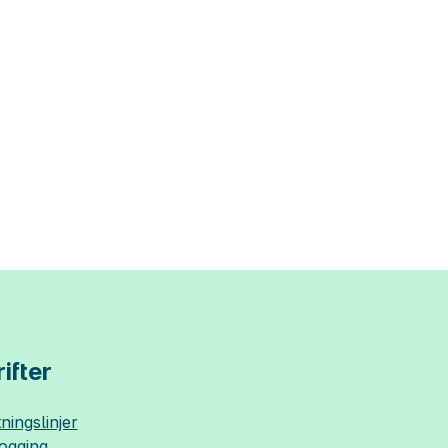
ifter
ningslinjer
logging