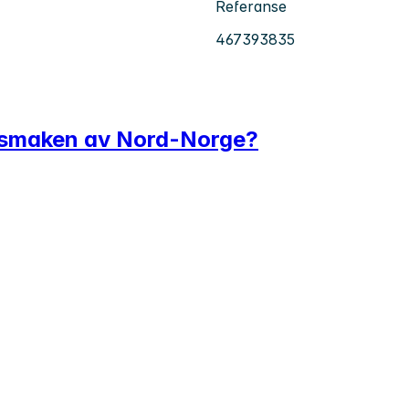
Referanse
467393835
r smaken av Nord-Norge?