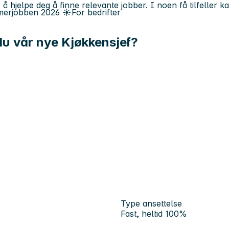
 å hjelpe deg å finne relevante jobber. I noen få tilfeller 
erjobben
2026
☀️
For bedrifter
 du vår nye Kjøkkensjef?
Type ansettelse
Fast, heltid 100%