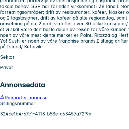
gjennom en portefølje av internasjonale og nasjonale bra
lokale behov. SSP har for tiden virksomhet i 38 land.I No
forretningsområder; drift av restauranter, kafeer, kiosker o
og 2 togstasjoner, drift av kafeer på alle regionaltog, sam
omsetning på ca. 2 mrd, vi drifter over 30 ulike konsepter
at vi skal være den beste delen av reisen for våre kunder. 
noen av våre mest kjente merker er Point, Ritazza og Her
Yo! Sushi er noen av våre franchise brands.I tillegg drifte
på Island/ Keflavik.
Sektor
Privat
Annonsedata
Rapporter annonse
Stillingsnummer
324ce1b4-67c1-4113-b58e-d63457a72f9a