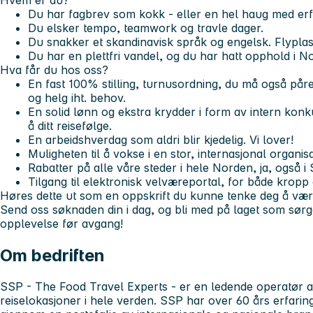
Hvem er du?
Du har fagbrev som kokk - eller en hel haug med erf
Du elsker tempo, teamwork og travle dager.
Du snakker et skandinavisk språk og engelsk. Flyplass
Du har en plettfri vandel, og du har hatt opphold i N
Hva får du hos oss?
En fast 100% stilling, turnusordning, du må også pår
og helg iht. behov.
En solid lønn og ekstra krydder i form av intern konk
å ditt reisefølge.
En arbeidshverdag som aldri blir kjedelig. Vi lover!
Muligheten til å vokse i en stor, internasjonal organi
Rabatter på alle våre steder i hele Norden, ja, også 
Tilgang til elektronisk velværeportal, for både kropp 
Høres dette ut som en oppskrift du kunne tenke deg å væ
Send oss søknaden din i dag, og bli med på laget som sørge
opplevelse før avgang!
Om bedriften
SSP - The Food Travel Experts - er en ledende operatør 
reiselokasjoner i hele verden. SSP har over 60 års erfari