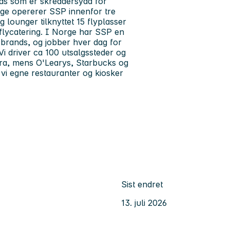
nds som er skreddersydd for
rge opererer SSP innenfor tre
g lounger tilknyttet 15 flyplasser
t flycatering. I Norge har SSP en
/ brands, og jobber hver dag for
Vi driver ca 100 utsalgssteder og
fra, mens O'Learys, Starbucks og
r vi egne restauranter og kiosker
Sist endret
13. juli 2026