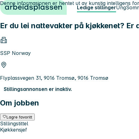
Denne informasjonen er hentet ut av kunstig intelligens for
Hopp til innhold
Ledige stillinger
Ung
Somm
Er du lei nattevakter på kjøkkenet? Er
SSP Norway
Flyplassvegen 31, 9016 Tromsø, 9016 Tromsø
Stillingsannonsen er inaktiv.
Om jobben
Lagre favoritt
Stillingstittel
Kjøkkensjef