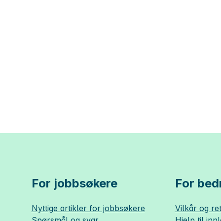
For jobbsøkere
For bedr
Nyttige artikler for jobbsøkere
Vilkår og ret
Spørsmål og svar
Hjelp til inn