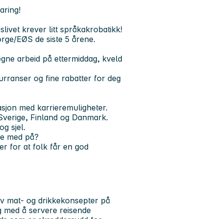
aring!
livet krever litt språkakrobatikk!
orge/EØS de siste 5 årene.
egne arbeid på ettermiddag, kveld
urranser og fine rabatter for deg
sasjon med karrieremuligheter.
i Sverige, Finland og Danmark.
og sjel.
re med på?
r for at folk får en god
av mat- og drikkekonsepter på
ng med å servere reisende