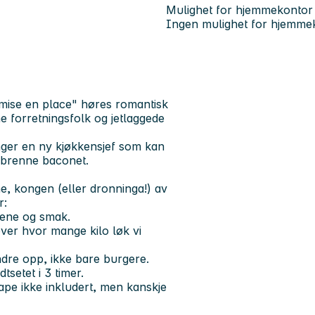
Mulighet for hjemmekontor
Ingen mulighet for hjemme
"mise en place" høres romantisk
e forretningsfolk og jetlaggede
enger en ny kjøkkensjef som kan
 brenne baconet.
ne, kongen (eller dronninga!) av
r:
iene og smak.
 over hvor mange kilo løk vi
dre opp, ikke bare burgere.
tsetet i 3 timer.
ape ikke inkludert, men kanskje