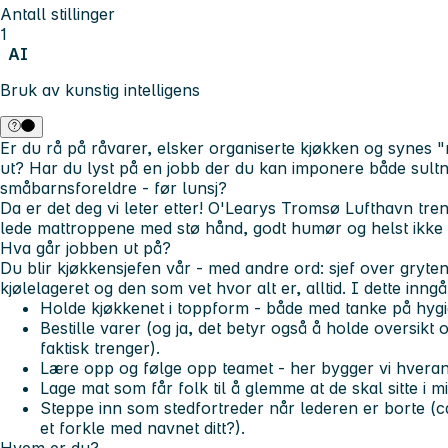
Antall stillinger
1
AI
Bruk av kunstig intelligens
Er du rå på råvarer, elsker organiserte kjøkken og synes 
ut? Har du lyst på en jobb der du kan imponere både sultn
småbarnsforeldre - før lunsj?
Da er det deg vi leter etter! O'Learys Tromsø Lufthavn tr
lede mattroppene med stø hånd, godt humør og helst ikke
Hva går jobben ut på?
Du blir kjøkkensjefen vår - med andre ord: sjef over gryte
kjølelageret og den som vet hvor alt er, alltid. I dette inngå
Holde kjøkkenet i toppform - både med tanke på hyg
Bestille varer (og ja, det betyr også å holde oversikt
faktisk trenger).
Lære opp og følge opp teamet - her bygger vi hveran
Lage mat som får folk til å glemme at de skal sitte i mid
Steppe inn som stedfortreder når lederen er borte (c
et forkle med navnet ditt?).