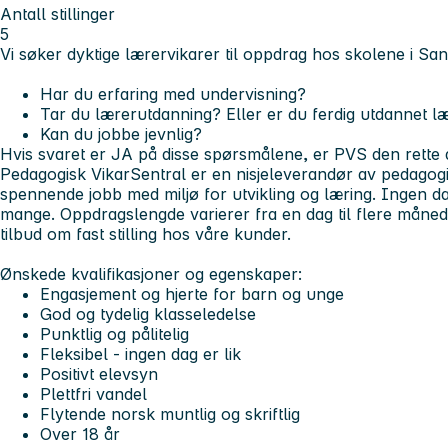
Antall stillinger
5
Vi søker dyktige lærervikarer til oppdrag hos skolene i Sa
Har du erfaring med undervisning?
Tar du lærerutdanning? Eller er du ferdig utdannet l
Kan du jobbe jevnlig?
Hvis svaret er JA på disse spørsmålene, er PVS den rette 
Pedagogisk VikarSentral er en nisjeleverandør av pedagogis
spennende jobb med miljø for utvikling og læring. Ingen da
mange. Oppdragslengde varierer fra en dag til flere månede
tilbud om fast stilling hos våre kunder.
Ønskede kvalifikasjoner og egenskaper:
Engasjement og hjerte for barn og unge
God og tydelig klasseledelse
Punktlig og pålitelig
Fleksibel - ingen dag er lik
Positivt elevsyn
Plettfri vandel
Flytende norsk muntlig og skriftlig
Over 18 år