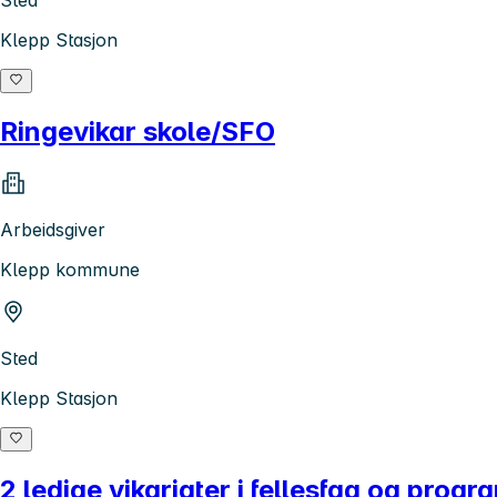
Klepp Stasjon
Ringevikar skole/SFO
Arbeidsgiver
Klepp kommune
Sted
Klepp Stasjon
2 ledige vikariater i fellesfag og progr