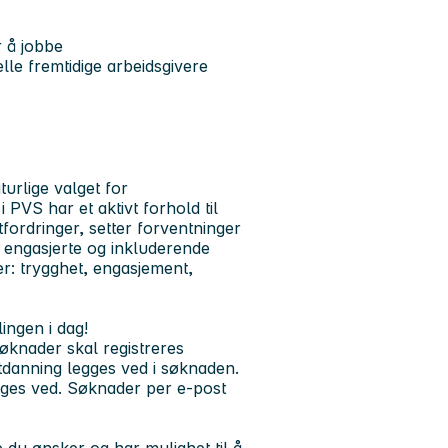
r å jobbe
lle fremtidige arbeidsgivere
urlige valget for
PVS har et aktivt forhold til
tfordringer, setter forventninger
 engasjerte og inkluderende
r: trygghet, engasjement,
ingen i dag!
søknader skal registreres
utdanning legges ved i søknaden.
egges ved. Søknader per e-post