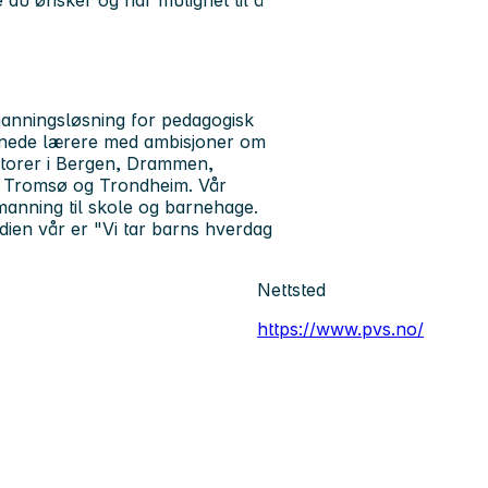
 du ønsker og har mulighet til å
anningsløsning for pedagogisk
annede lærere med ambisjoner om
ontorer i Bergen, Drammen,
, Tromsø og Trondheim. Vår
emanning til skole og barnehage.
rdien vår er "Vi tar barns hverdag
Nettsted
https://www.pvs.no/