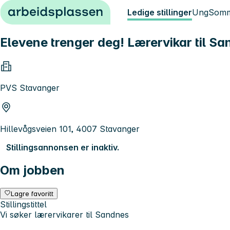
Hopp til innhold
Ledige stillinger
Ung
Somm
Elevene trenger deg! Lærervikar til S
PVS Stavanger
Hillevågsveien 101, 4007 Stavanger
Stillingsannonsen er inaktiv.
Om jobben
Lagre favoritt
Stillingstittel
Vi søker lærervikarer til Sandnes