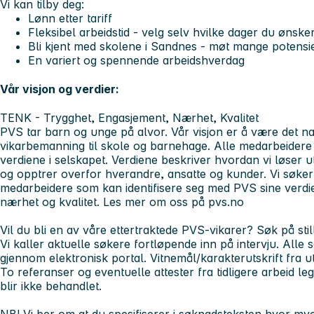
Vi kan tilby deg:
Lønn etter tariff
Fleksibel arbeidstid - velg selv hvilke dager du ønske
Bli kjent med skolene i Sandnes - møt mange potensie
En variert og spennende arbeidshverdag
Vår visjon og verdier:
TENK
- Trygghet, Engasjement, Nærhet, Kvalitet
PVS tar barn og unge på alvor. Vår visjon er å være det nat
vikarbemanning til skole og barnehage. Alle medarbeidere i 
verdiene i selskapet. Verdiene beskriver hvordan vi løser u
og opptrer overfor hverandre, ansatte og kunder. Vi søker
medarbeidere som kan identifisere seg med PVS sine verdie
nærhet og kvalitet. Les mer om oss på pvs.no
Vil du bli en av våre ettertraktede PVS-vikarer? Søk på still
Vi kaller aktuelle søkere fortløpende inn på intervju. Alle 
gjennom elektronisk portal. Vitnemål/karakterutskrift fra 
To referanser og eventuelle attester fra tidligere arbeid l
blir ikke behandlet.