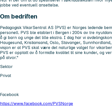
NB! Vi ber om at du spesifiserer i søknadsteksten hvor mye
jobbe ved eventuell ansettelse.
Om bedriften
Pedagogisk VikarSentral AS (PVS) er Norges ledende bem
personell. PVS ble etablert i Bergen i 2004 av tre nyutd
å gi barn og unge det lille ekstra. I dag har vi avdelingsk
Haugesund, Kristiansand, Oslo, Stavanger, Sunnhordland
visjon er at PVS skal være det naturlige valget for vikarb
PVS er opptatt av å formidle kvalitet til sine kunder, og ve
på alvor."
Sektor
Privat
Facebook
https://www.facebook.com/PVSNorge