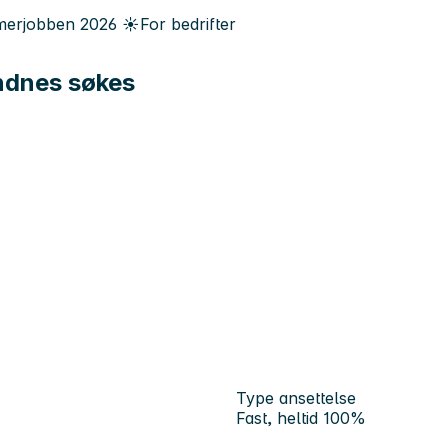
erjobben
2026
☀️
For bedrifter
andnes søkes
Type ansettelse
Fast, heltid 100%