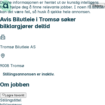
Denne informasjonen er hentet ut av kunstig intelligens
Hopp til innhold
Meny
for å hjelpe deg å finne relevante jobber. I noen få tilfeller
kan det være feil, så husk å sjekke hele annonsen.
Avis Bilutleie i Tromsø søker
bilklargjører deltid
Tromsø Bilutleie AS
9008 Tromsø
Stillingsannonsen er inaktiv.
Om jobben
Lagre favoritt
Stillingstittel
bilklargjører