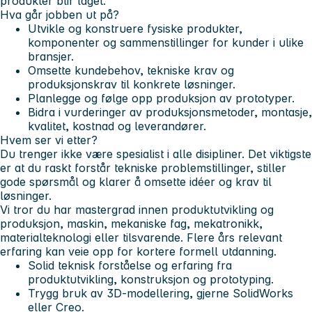
produkter blir laget.
Hva går jobben ut på?
Utvikle og konstruere fysiske produkter,
komponenter og sammenstillinger for kunder i ulike
bransjer.
Omsette kundebehov, tekniske krav og
produksjonskrav til konkrete løsninger.
Planlegge og følge opp produksjon av prototyper.
Bidra i vurderinger av produksjonsmetoder, montasje,
kvalitet, kostnad og leverandører.
Hvem ser vi etter?
Du trenger ikke være spesialist i alle disipliner. Det viktigste
er at du raskt forstår tekniske problemstillinger, stiller
gode spørsmål og klarer å omsette idéer og krav til
løsninger.
Vi tror du har mastergrad innen produktutvikling og
produksjon, maskin, mekaniske fag, mekatronikk,
materialteknologi eller tilsvarende. Flere års relevant
erfaring kan veie opp for kortere formell utdanning.
Solid teknisk forståelse og erfaring fra
produktutvikling, konstruksjon og prototyping.
Trygg bruk av 3D-modellering, gjerne SolidWorks
eller Creo.