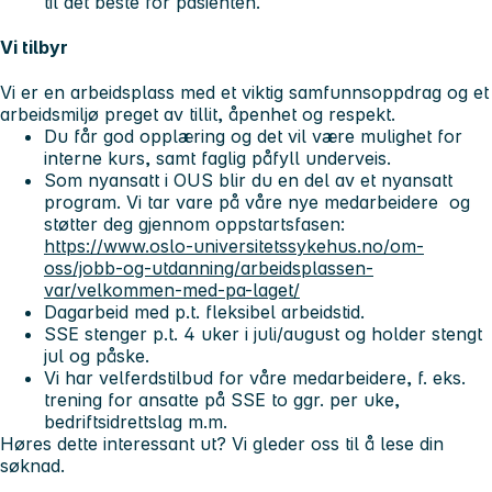
til det beste for pasienten.
Vi tilbyr
Vi er en arbeidsplass med et viktig samfunnsoppdrag og et
arbeidsmiljø preget av tillit, åpenhet og respekt.
Du får god opplæring og det vil være mulighet for
interne kurs, samt faglig påfyll underveis.
Som nyansatt i OUS blir du en del av et nyansatt
program. Vi tar vare på våre nye medarbeidere og
støtter deg gjennom oppstartsfasen:
https://www.oslo-universitetssykehus.no/om-
oss/jobb-og-utdanning/arbeidsplassen-
var/velkommen-med-pa-laget/
Dagarbeid med p.t. fleksibel arbeidstid.
SSE stenger p.t. 4 uker i juli/august og holder stengt
jul og påske.
Vi har velferdstilbud for våre medarbeidere, f. eks.
trening for ansatte på SSE to ggr. per uke,
bedriftsidrettslag m.m.
Høres dette interessant ut? Vi gleder oss til å lese din
søknad.