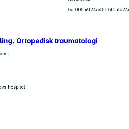
baf00556f24a45ffbf0afd24
ing, Ortopedisk traumatologi
post
avs hospital