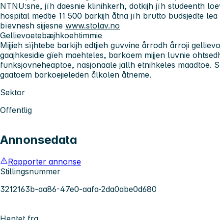
NTNU:sne, jïh daesnie klinihkerh, dotkijh jïh studeenth lo
hospital medtie 11 500 barkijh åtna jïh brutto budsjedte lea 1
bïevnesh sijjesne
www.stolav.no
Gellievoetebæjhkoehtimmie
Mijjieh sïjhtebe barkijh edtjieh guvvine årrodh årroji gellie
gaajhkesidie gïeh maehteles, barkoem mijjen luvnie ohtsedh, 
funksjovneheaptoe, nasjonaale jallh etnihkeles maadtoe.
gaatoem barkoejieleden ålkolen åtneme.
Sektor
Offentlig
Annonsedata
Rapporter annonse
Stillingsnummer
3212163b-aa86-47e0-aafa-2da0abe0d680
Hentet fra