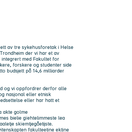
 ett av tre sykehusforetak i Helse
Trondheim der vi har et av
ntegrert med Fakultet for
kere, forskere og studenter side
to budsjett på 14,6 milliarder
d og vi oppfordrer derfor alle
og nasjonal eller etnisk
settelse eller har hatt et
a akte golme
mes bielie gïehtelimmeste lea
letje skïemtjegåetijste.
itenskapten fakulteetine ektine