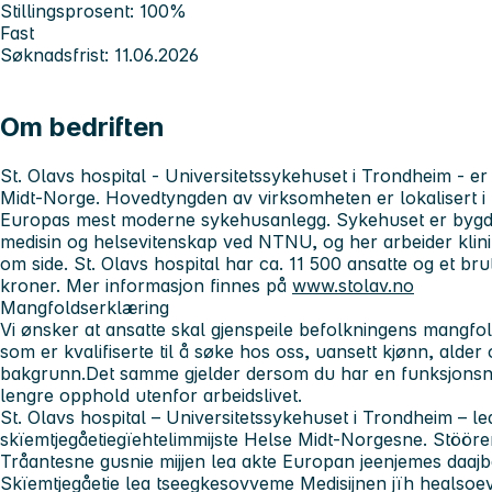
Stillingsprosent: 100%
Fast
Søknadsfrist: 11.06.2026
Om bedriften
St. Olavs hospital - Universitetssykehuset i Trondheim
- er
Midt-Norge. Hovedtyngden av virksomheten er lokalisert i 
Europas mest moderne sykehusanlegg. Sykehuset er bygd i
medisin og helsevitenskap ved NTNU, og her arbeider klini
om side. St. Olavs hospital har ca. 11 500 ansatte og et brut
kroner. Mer informasjon finnes på
www.stolav.no
Mangfoldserklæring
Vi ønsker at ansatte skal gjenspeile befolkningens mangfol
som er kvalifiserte til å søke hos oss, uansett kjønn, alder 
bakgrunn.Det samme gjelder dersom du har en funksjonsned
lengre opphold utenfor arbeidslivet.
St. Olavs hospital – Universitetssykehuset i Trondheim
– le
skïemtjegåetiegïehtelimmijste Helse Midt-Norgesne. Stööre
Tråantesne gusnie mijjen lea akte Europan jeenjemes daajbaa
Skïemtjegåetie lea tseegkesovveme Medisijnen jïh healsoev