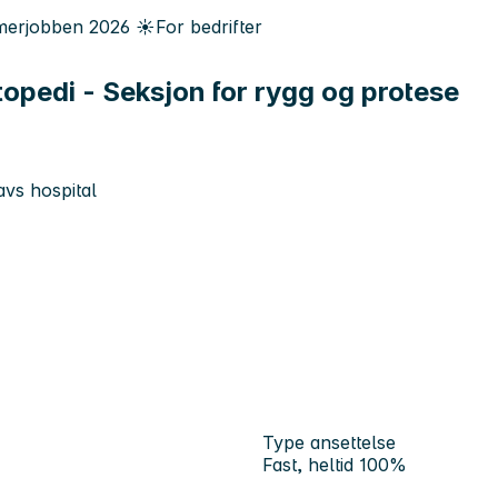
erjobben
2026
☀️
For bedrifter
topedi - Seksjon for rygg og protese
avs hospital
Type ansettelse
Fast, heltid 100%