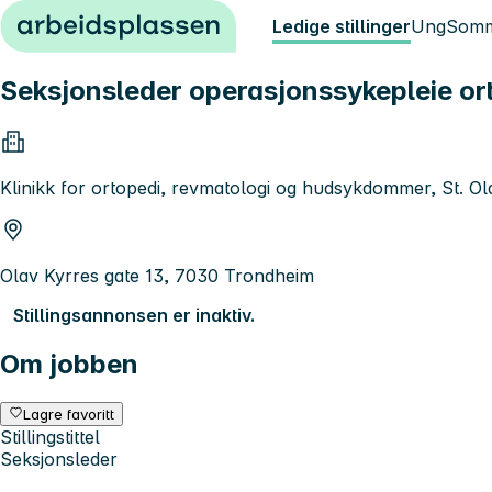
Hopp til innhold
Ledige stillinger
Ung
Somm
Seksjonsleder operasjonssykepleie or
Klinikk for ortopedi, revmatologi og hudsykdommer, St. Ol
Olav Kyrres gate 13, 7030 Trondheim
Stillingsannonsen er inaktiv.
Om jobben
Lagre favoritt
Stillingstittel
Seksjonsleder