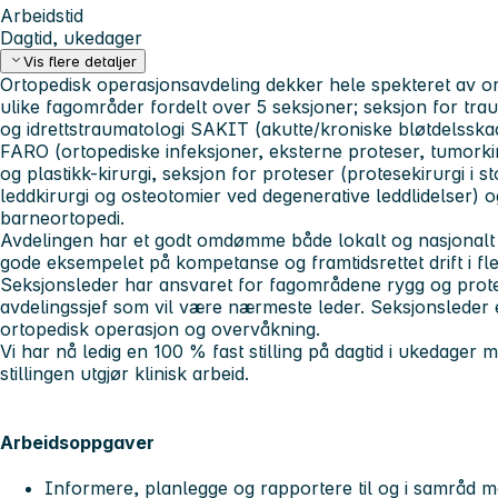
Arbeidstid
Dagtid, ukedager
Vis flere detaljer
Ortopedisk operasjonsavdeling dekker hele spekteret av orto
ulike fagområder fordelt over 5 seksjoner; seksjon for tra
og idrettstraumatologi SAKIT (akutte/kroniske bløtdelsskade
FARO (ortopediske infeksjoner, eksterne proteser, tumorkiru
og plastikk-kirurgi, seksjon for proteser (protesekirurgi i 
leddkirurgi og osteotomier ved degenerative leddlidelser) o
barneortopedi.
Avdelingen har et godt omdømme både lokalt og nasjonalt o
gode eksempelet på kompetanse og framtidsrettet drift i f
Seksjonsleder har ansvaret for fagområdene rygg og protes
avdelingssjef som vil være nærmeste leder. Seksjonsleder 
ortopedisk operasjon og overvåkning.
Vi har nå ledig en 100 % fast stilling på dagtid i ukedager m
stillingen utgjør klinisk arbeid.
Arbeidsoppgaver
Informere, planlegge og rapportere til og i samråd m