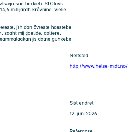
evtsæjresne berkieh. St.Olavs
4,6 millijardh kråvnine. Vielie
voeteste, jïh dan åvteste haestebe
saaht mij tjoelide, aaltere,
 Seammalaakan jis datne guhkebe
Nettsted
http://www.helse-midt.no/
Sist endret
12. juni 2026
Referanse