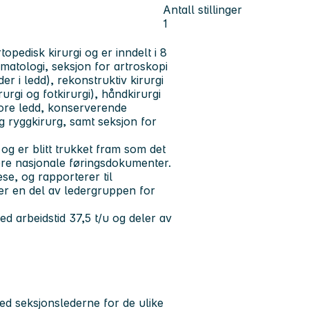
Antall stillinger
1
pedisk kirurgi og er inndelt i 8
umatologi, seksjon for artroskopi
r i ledd), rekonstruktiv kirurgi
rgi og fotkirurgi), håndkirurgi
store ledd, konserverende
g ryggkirurg, samt seksjon for
g er blitt trukket fram som det
lere nasjonale føringsdokumenter.
e, og rapporterer til
er en del av ledergruppen for
ed arbeidstid 37,5 t/u og deler av
ed seksjonslederne for de ulike