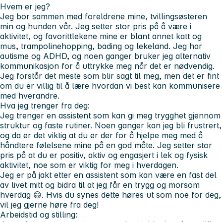
Hvem er jeg?
Jeg bor sammen med foreldrene mine, tvillingsøsteren
min og hunden vår. Jeg setter stor pris på å være i
aktivitet, og favorittlekene mine er blant annet katt og
mus, trampolinehopping, bading og lekeland. Jeg har
autisme og ADHD, og noen ganger bruker jeg alternativ
kommunikasjon for å uttrykke meg når det er nødvendig.
Jeg forstår det meste som blir sagt til meg, men det er fint
om du er villig til å lære hvordan vi best kan kommunisere
med hverandre.
Hva jeg trenger fra deg:
Jeg trenger en assistent som kan gi meg trygghet gjennom
struktur og faste rutiner. Noen ganger kan jeg bli frustrert,
og da er det viktig at du er der for å hjelpe meg med å
håndtere følelsene mine på en god måte. Jeg setter stor
pris på at du er positiv, aktiv og engasjert i lek og fysisk
aktivitet, noe som er viktig for meg i hverdagen.
Jeg er på jakt etter en assistent som kan være en fast del
av livet mitt og bidra til at jeg får en trygg og morsom
hverdag 😄. Hvis du synes dette høres ut som noe for deg,
vil jeg gjerne høre fra deg!
Arbeidstid og stilling: