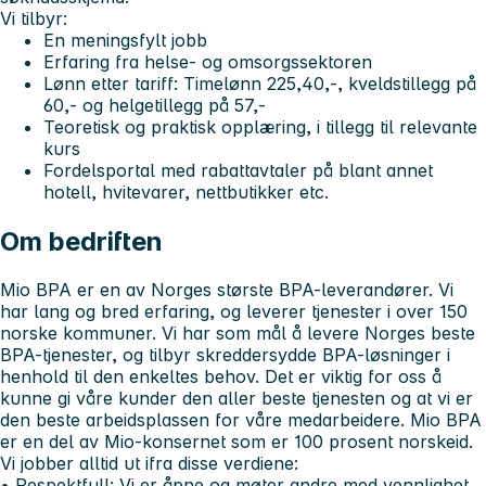
Vi tilbyr:
En meningsfylt jobb
Erfaring fra helse- og omsorgssektoren
Lønn etter tariff: Timelønn 225,40,-, kveldstillegg på
60,- og helgetillegg på 57,-
Teoretisk og praktisk opplæring, i tillegg til relevante
kurs
Fordelsportal med rabattavtaler på blant annet
hotell, hvitevarer, nettbutikker etc.
Om bedriften
Mio BPA er en av Norges største BPA-leverandører. Vi
har lang og bred erfaring, og leverer tjenester i over 150
norske kommuner. Vi har som mål å levere Norges beste
BPA-tjenester, og tilbyr skreddersydde BPA-løsninger i
henhold til den enkeltes behov. Det er viktig for oss å
kunne gi våre kunder den aller beste tjenesten og at vi er
den beste arbeidsplassen for våre medarbeidere. Mio BPA
er en del av Mio-konsernet som er 100 prosent norskeid.
Vi jobber alltid ut ifra disse verdiene:
• Respektfull:
Vi er åpne og møter andre med vennlighet