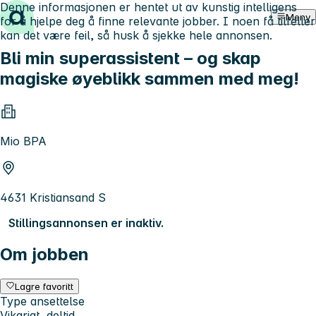
Denne informasjonen er hentet ut av kunstig intelligens
Hopp til innhold
Meny
for å hjelpe deg å finne relevante jobber. I noen få tilfeller
kan det være feil, så husk å sjekke hele annonsen.
Bli min superassistent – og skap
magiske øyeblikk sammen med meg!
Mio BPA
4631 Kristiansand S
Stillingsannonsen er inaktiv.
Om jobben
Lagre favoritt
Type ansettelse
Vikariat, deltid