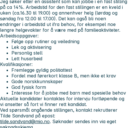
Jeg søker etter en assistent som kan jobbe i en fast stilling
på ca 14%. Arbeidstid for den fast stillingen er en kveld i
uken (ca.16.30 til 19.00) og annenhver helg (lørdag og
søndag fra 12.00 til 17.00). Det kan også bli noen
endringer i arbeidstid ut ifra behov, for eksempel noe
lengre helgevakter for å være med på familieaktiviteter.
Arbeidsoppgaver:
Følge opp rutiner og veiledning
Lek og aktivisering
Personlig stell
Lett husarbeid
Kvalifikasjoner:
Fremlegge gyldig politiattest
Fordel med førerkort klasse B, men ikke et krav
Gode norskkunnskaper
God fysisk form
Interesse for å jobbe med barn med spesielle behov
Aktuelle kandidater kontaktes for intervju fortløpende og
vi ansetter så fort vi finner rett kandidat.
Ved spørsmål angående stillingen, kontakt rekrutterer
Tilde Sandvand på epost:
tilde.sandvand@mio.no
. Søknader sendes inn via eget
søknadsskjema.