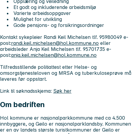
Opplæring og veiledning
Et godt og inkluderende arbeidsmiljø
Varierte arbeidsoppgaver
Mulighet for utvikling
Gode pensjons- og forsikringsordninger
Kontakt sykepleier Randi Keil Michelsen tlf. 95980049 e-
post:
randi.keil.michelsen@hol.kommune.no
eller
arbeidsleder Anja Keil Michelsen tlf. 95701735 e-
post:
anja.keil.michelsen@hol.kommune.no
Tilfredsstillende politiattest etter Helse- og
omsorgstjenesteloven og MRSA og tuberkuloseprøve må
leveres før oppstart.
Link til søknadsskjema:
Søk her
Om bedriften
Hol kommune er nasjonalparkkommune med ca 4.500
innbyggere, og Geilo er nasjonalparklandsby. Kommunen
er en av landets største turistkommuner der Geilo er