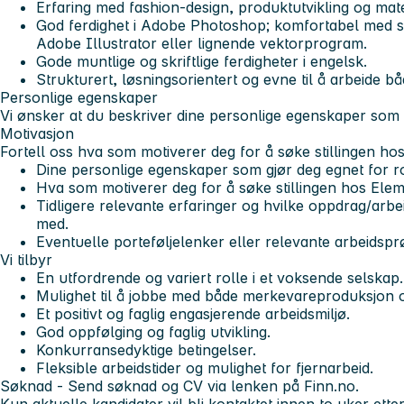
Erfaring med fashion-design, produktutvikling og mat
God ferdighet i Adobe Photoshop; komfortabel med ski
Adobe Illustrator eller lignende vektorprogram.
Gode muntlige og skriftlige ferdigheter i engelsk.
Strukturert, løsningsorientert og evne til å arbeide bå
Personlige egenskaper
Vi ønsker at du beskriver dine personlige egenskaper som g
Motivasjon
Fortell oss hva som motiverer deg for å søke stillingen ho
Dine personlige egenskaper som gjør deg egnet for ro
Hva som motiverer deg for å søke stillingen hos Ele
Tidligere relevante erfaringer og hvilke oppdrag/arb
med.
Eventuelle porteføljelenker eller relevante arbeidspr
Vi tilbyr
En utfordrende og variert rolle i et voksende selskap.
Mulighet til å jobbe med både merkevareproduksjon o
Et positivt og faglig engasjerende arbeidsmiljø.
God oppfølging og faglig utvikling.
Konkurransedyktige betingelser.
Fleksible arbeidstider og mulighet for fjernarbeid.
Søknad - Send søknad og CV via lenken på Finn.no.