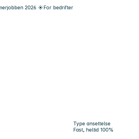
erjobben
2026
☀️
For bedrifter
Type ansettelse
Fast, heltid 100%