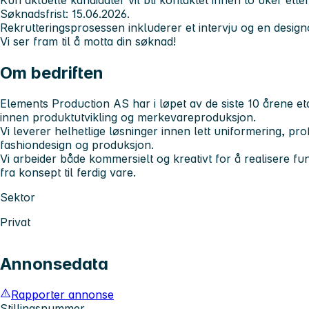
Kun aktuelle kandidater vil bli kontaktet innen to uker ette
Søknadsfrist: 15.06.2026.
Rekrutteringsprosessen inkluderer et intervju og en desig
Vi ser fram til å motta din søknad!
Om bedriften
Elements Production AS har i løpet av de siste 10 årene et
innen produktutvikling og merkevareproduksjon.
Vi leverer helhetlige løsninger innen lett uniformering, pro
fashiondesign og produksjon.
Vi arbeider både kommersielt og kreativt for å realisere fu
fra konsept til ferdig vare.
Sektor
Privat
Annonsedata
Rapporter annonse
Stillingsnummer