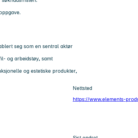
r søknadsfristen.
noppgave.
ablert seg som en sentral aktør
fil- og arbeidstøy, samt
nksjonelle og estetiske produkter,
Nettsted
https://www.elements-produ
Sist endret