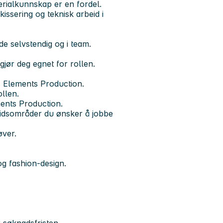
erialkunnskap er en fordel.
ssering og teknisk arbeid i
de selvstendig og i team.
jør deg egnet for rollen.
s Elements Production.
llen.
ments Production.
eidsområder du ønsker å jobbe
øver.
g fashion-design.