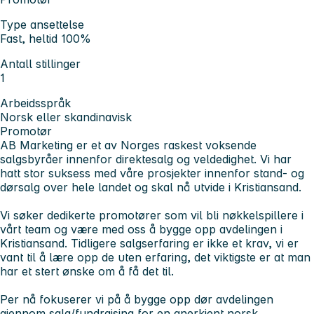
Type ansettelse
Fast, heltid 100%
Antall stillinger
1
Arbeidsspråk
Norsk eller skandinavisk
Promotør
AB Marketing er et av Norges raskest voksende
salgsbyråer innenfor direktesalg og veldedighet. Vi har
hatt stor suksess med våre prosjekter innenfor stand- og
dørsalg over hele landet og skal nå utvide i Kristiansand.
Vi søker dedikerte promotører som vil bli nøkkelspillere i
vårt team og være med oss å bygge opp avdelingen i
Kristiansand. Tidligere salgserfaring er ikke et krav, vi er
vant til å lære opp de uten erfaring, det viktigste er at man
har et stert ønske om å få det til.
Per nå fokuserer vi på å bygge opp dør avdelingen
gjennom salg/fundraising for en anerkjent norsk