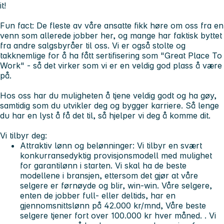
it!
Fun fact:
De fleste av våre ansatte fikk høre om oss fra en
venn som allerede jobber her, og mange har faktisk byttet
fra andre salgsbyråer til oss. Vi er også stolte og
takknemlige for å ha fått sertifisering som "Great Place To
Work" - så det virker som vi er en veldig god plass å være
på.
Hos oss har du muligheten å tjene veldig godt og ha gøy,
samtidig som du utvikler deg og bygger karriere. Så lenge
du har en lyst å få det til, så hjelper vi deg å komme dit.
Vi tilbyr deg:
Attraktiv lønn og belønninger:
Vi tilbyr en svært
konkurransedyktig provisjonsmodell med mulighet
for garantilønn i starten. Vi skal ha de beste
modellene i bransjen, ettersom det gjør at våre
selgere er førnøyde og blir, win-win. Våre selgere,
enten de jobber full- eller deltids, har en
gjennomsnittslønn på 42.000 kr/mnd, Våre beste
selgere tjener fort over 100.000 kr hver måned. . Vi