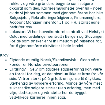
rekker, og våre gründere begynte som selgere
akkurat som deg. Karrieremuligheter over tid - noen
av de vi jobbet sammen med gjennom årene har blitt
Salgssjefer, Rekrutteringsrådgivere, Finansmeglere,
Account Manager innenfor IT og HR, startet egne
bedrifter osv.
Lokasjon:
Vi har hovedkontoret sentralt ved Helsfyr i
Oslo, med avdelinger sentralt i Bergen og Stavanger.
For de som ønsker er vi in i mellom på reisende fot,
for å gjennomføre aktiviteter i hele landet.
Krav:
Flytende muntlig Norsk/Skandinavisk -
Siden våre
kunder er Norske privatpersoner
Erfaring?
- Selv om tidligere salgserfaring kan være
en fordel for deg, er det absolutt ikke et krav fra vår
side. Vi tror sterkt på å gi folk en sjanse til å lykkes,
uavhengig av tidligere erfaring. Mange av våre mest
suksessrike selgere startet uten erfaring, men med
vilje, dedikasjon og vår støtte har de bygget
vellykkede karrierer innen salg.