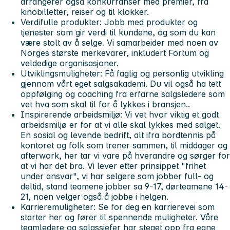
arrangerer også konkurranser med premier, fra
kinobilletter, reiser og til klokker.
Verdifulle produkter:
Jobb med produkter og
tjenester som gir verdi til kundene, og som du kan
være stolt av å selge. Vi samarbeider med noen av
Norges største merkevarer, inkludert Fortum og
veldedige organisasjoner.
Utviklingsmuligheter:
Få faglig og personlig utvikling
gjennom vårt eget salgsakademi. Du vil også ha tett
oppfølging og coaching fra erfarne salgsledere som
vet hva som skal til for å lykkes i bransjen..
Inspirerende arbeidsmiljø:
Vi vet hvor viktig et godt
arbeidsmiljø er for at vi alle skal lykkes med salget.
En sosial og levende bedrift, alt ifra bordtennis på
kontoret og folk som trener sammen, til middager og
afterwork, her tar vi vare på hverandre og sørger for
at vi har det bra. Vi lever etter prinsippet "frihet
under ansvar", vi har selgere som jobber full- og
deltid, stand teamene jobber sa 9-17, dørteamene 14-
21, noen velger også å jobbe i helgen.
Karrieremuligheter:
Se for deg en karrierevei som
starter her og fører til spennende muligheter. Våre
teamledere og salgssjefer har steget opp fra egne