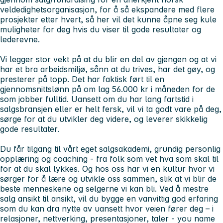
veldedighetsorganisasjon, for å så ekspandere med flere
prosjekter etter hvert, så her vil det kunne åpne seg kule
muligheter for deg hvis du viser til gode resultater og
lederevne.
Vi legger stor vekt på at du blir en del av gjengen og at vi
har et bra arbeidsmiljø, sånn at du trives, har det gøy, og
presterer på topp. Det har faktisk ført til en
gjennomsnittslønn på om lag 56.000 kr i måneden for de
som jobber fulltid. Uansett om du har lang fartstid i
salgsbransjen eller er helt fersk, vil vi ta godt vare på deg,
sørge for at du utvikler deg videre, og leverer skikkelig
gode resultater.
Du får tilgang til vårt eget salgsakademi, grundig personlig
opplæring og coaching - fra folk som vet hva som skal til
for at du skal lykkes. Og hos oss har vi en kultur hvor vi
sørger for å lære og utvikle oss sammen, slik at vi blir de
beste menneskene og selgerne vi kan bli. Ved å mestre
salg ansikt til ansikt, vil du bygge en vanvittig god erfaring
som du kan dra nytte av uansett hvor veien fører deg – i
relasjoner, nettverking, presentasjoner, taler - you name