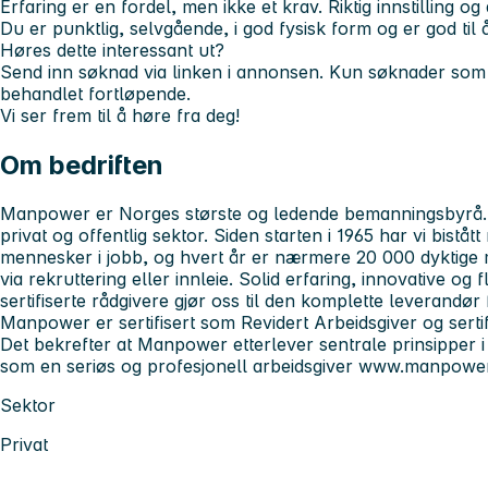
Erfaring er en fordel, men ikke et krav. Riktig innstilling og a
Du er punktlig, selvgående, i god fysisk form og er god ti
Høres dette interessant ut?
Send inn søknad via linken i annonsen. Kun søknader som er
behandlet fortløpende.
Vi ser frem til å høre fra deg!
Om bedriften
Manpower er Norges største og ledende bemanningsbyrå. V
privat og offentlig sektor. Siden starten i 1965 har vi biståt
mennesker i jobb, og hvert år er nærmere 20 000 dyktige
via rekruttering eller innleie. Solid erfaring, innovative og
sertifiserte rådgivere gjør oss til den komplette leverandør
Manpower er sertifisert som Revidert Arbeidsgiver og sertif
Det bekrefter at Manpower etterlever sentrale prinsipper i
som en seriøs og profesjonell arbeidsgiver www.manpowe
Sektor
Privat