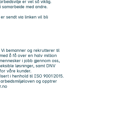
rbeidsvilje er vel så viktig.
l å samarbeide med andre.
 sendt via linken vil bli
i bemanner og rekrutterer til
t med å få over en halv million
 mennesker i jobb gjennom oss,
 fleksible løsninger, samt DNV
 for våre kunder.
isert i henhold til ISO 9001:2015.
 arbeidsmiljøloven og opptrer
r.no