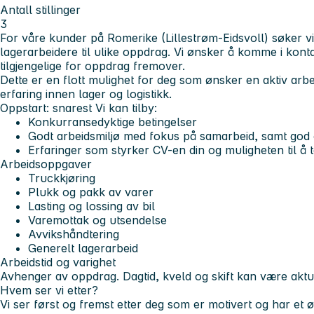
Antall stillinger
3
For våre kunder på Romerike (Lillestrøm-Eidsvoll) søker vi n
lagerarbeidere til ulike oppdrag. Vi ønsker å komme i kon
tilgjengelige for oppdrag fremover.
Dette er en flott mulighet for deg som ønsker en aktiv ar
erfaring innen lager og logistikk.
Oppstart: snarest
Vi kan tilby:
Konkurransedyktige betingelser
Godt arbeidsmiljø med fokus på samarbeid, samt god
Erfaringer som styrker CV-en din og muligheten til å ta
Arbeidsoppgaver
Truckkjøring
Plukk og pakk av varer
Lasting og lossing av bil
Varemottak og utsendelse
Avvikshåndtering
Generelt lagerarbeid
Arbeidstid og varighet
Avhenger av oppdrag. Dagtid, kveld og skift kan være aktue
Hvem ser vi etter?
Vi ser først og fremst etter deg som er motivert og har et 