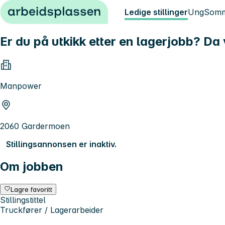
Hopp til innhold
Ledige stillinger
Ung
Somm
Er du på utkikk etter en lagerjobb? Da v
Manpower
2060 Gardermoen
Stillingsannonsen er inaktiv.
Om jobben
Lagre favoritt
Stillingstittel
Truckfører / Lagerarbeider