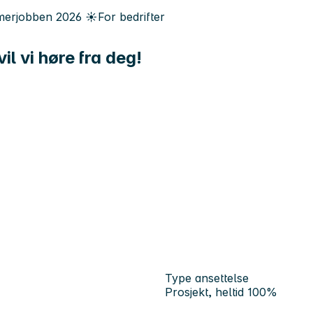
erjobben
2026
☀️
For bedrifter
il vi høre fra deg!
Type ansettelse
Prosjekt, heltid 100%