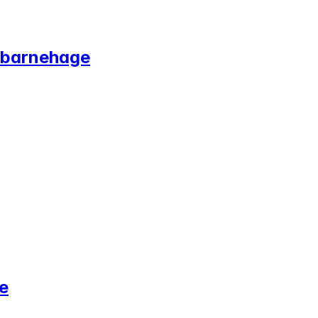
k barnehage
e