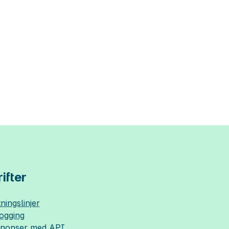
ifter
ningslinjer
logging
nnonser med API