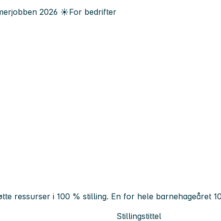
erjobben
2026
☀️
For bedrifter
øtte ressurser i 100 % stilling. En for hele barnehageåret 1
Stillingstittel