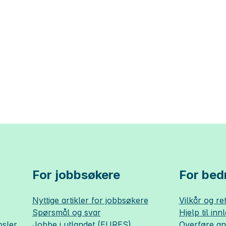
For jobbsøkere
For bedr
Nyttige artikler for jobbsøkere
Vilkår og ret
Spørsmål og svar
Hjelp til inn
sler
Jobbe i utlandet (EURES)
Overføre a