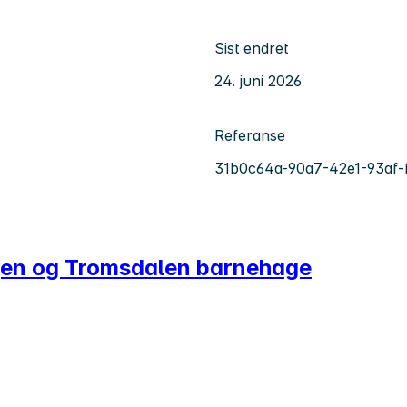
Sist endret
24. juni 2026
Referanse
31b0c64a-90a7-42e1-93af-
egen og Tromsdalen barnehage