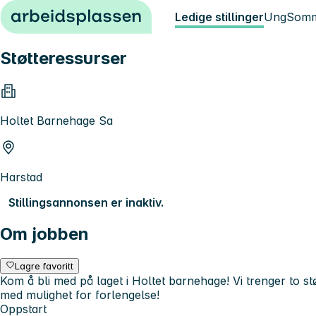
Hopp til innhold
Ledige stillinger
Ung
Somm
Støtteressurser
Holtet Barnehage Sa
Harstad
Stillingsannonsen er inaktiv.
Om jobben
Lagre favoritt
Kom å bli med på laget i Holtet barnehage! Vi trenger to st
med mulighet for forlengelse!
Oppstart