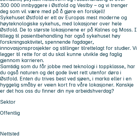
300 000 innbyggere i Østfold og Vestby – og vi trenger
deg som vil være med på å gjøre en forskjell!
Sykehuset Østfold er ett av Europas mest moderne og
høyteknologiske sykehus, med lokasjoner over hele
Østfold. De to største lokasjonene er på Kalnes og Moss. I
tillegg til pasientbehandling har også sykehuset høy
forskningsaktivitet, spennende fagdager,
innovasjonsprosjekter og stillinger tilrettelagt for studier. Vi
legger til rette for at du skal kunne utvikle deg faglig
gjennom karrieren.
Samtidig som du får jobbe med teknologi i toppklasse, har
du også naturen og det gode livet rett utenfor døra i
Østfold. Enten du trives best ved sjøen, i marka eller i en
hyggelig småby er veien kort fra våre lokasjoner. Kanskje
er det hos oss du finner din nye arbeidshverdag?
Sektor
Offentlig
Nettsted