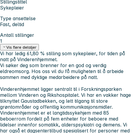
Stillingstittel
Sykepleier
Type ansettelse
Fast, deltid
Antall stillinger
1
Vis flere detaljer
Vi har ledig 61,80 % stilling som sykepleier, for tiden på
natt på Vinderenhjemmet.
Vi søker deg som brenner for en god og verdig
eldreomsorg. Hos oss vil du få muligheten til å arbeide
sammen med dyktige medarbeidere på natt.
Vinderenhjemmet ligger sentralt til i Forskningsparken
mellom Vinderen og Rikshospitalet. Vi har en vakker hage
tilknyttet Gaustadbekken, og lett tilgang til store
grøntområder og offentlig kommunikasjonsmidler.
Vinderenhjemmet er et langtidssykehjem med 85
beboerrom fordelt på fem enheter for beboere med
lidelser innenfor somatikk, alderspsykiatri og demens. Vi
har også et dagsentertilbud spesialisert for personer med