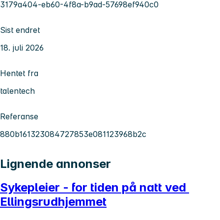
3179a404-eb60-4f8a-b9ad-57698ef940c0
Sist endret
18. juli 2026
Hentet fra
talentech
Referanse
880b161323084727853e081123968b2c
Lignende annonser
Sykepleier - for tiden på natt ved
Ellingsrudhjemmet