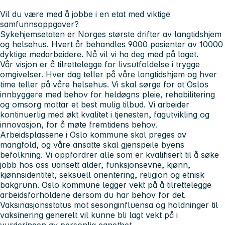
Vil du være med å jobbe i en etat med viktige
samfunnsoppgaver?
Sykehjemsetaten er Norges største drifter av langtidshjem
og helsehus. Hvert år behandles 9000 pasienter av 10000
dyktige medarbeidere. Nå vil vi ha deg med på laget.
Vår visjon er å tilrettelegge for livsutfoldelse i trygge
omgivelser. Hver dag teller på våre langtidshjem og hver
time teller på våre helsehus. Vi skal sørge for at Oslos
innbyggere med behov for heldøgns pleie, rehabilitering
og omsorg mottar et best mulig tilbud. Vi arbeider
kontinuerlig med økt kvalitet i tjenesten, fagutvikling og
innovasjon, for å møte fremtidens behov.
Arbeidsplassene i Oslo kommune skal preges av
mangfold, og våre ansatte skal gjenspeile byens
befolkning. Vi oppfordrer alle som er kvalifisert til å søke
jobb hos oss uansett alder, funksjonsevne, kjønn,
kjønnsidentitet, seksuell orientering, religion og etnisk
bakgrunn. Oslo kommune legger vekt på å tilrettelegge
arbeidsforholdene dersom du har behov for det.
Vaksinasjonsstatus mot sesonginfluensa og holdninger til
vaksinering generelt vil kunne bli lagt vekt på i
vurderingen av personlig egnethet.