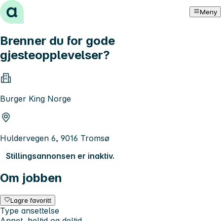
Hopp til innhold
Meny
Brenner du for gode
gjesteopplevelser?
Burger King Norge
Huldervegen 6, 9016 Tromsø
Stillingsannonsen er inaktiv.
Om jobben
Lagre favoritt
Type ansettelse
Annet, heltid og deltid