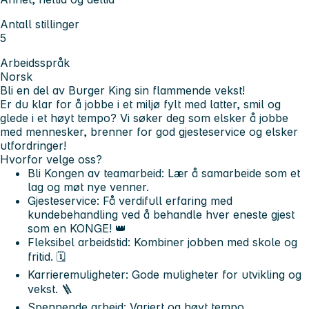
Antall stillinger
5
Arbeidsspråk
Norsk
Bli en del av Burger King sin flammende vekst!
Er du klar for å jobbe i et miljø fylt med latter, smil og
glede i et høyt tempo? Vi søker deg som elsker å jobbe
med mennesker, brenner for god gjesteservice og elsker
utfordringer!
Hvorfor velge oss?
Bli Kongen av teamarbeid
: Lær å samarbeide som et
lag og møt nye venner.
Gjesteservice
: Få verdifull erfaring med
kundebehandling ved å behandle hver eneste gjest
som en KONGE! 👑
Fleksibel arbeidstid
: Kombiner jobben med skole og
fritid. 🗓️
Karrieremuligheter
: Gode muligheter for utvikling og
vekst. 🪜
Spennende arbeid
: Variert og høyt tempo.