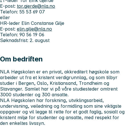
IT-leder Tor Eirik Gjerde
E-post:
tor.gjerde@nla.no
Telefon: 55 53 69 07
eller
HR-leder Elin Constanse Gilje
E-post:
elin.gilje@nla.no
Telefon: 90 56 19 06
Søknadsfrist: 2. august
Om bedriften
NLA Høgskolen er en privat, akkreditert høgskole som
arbeider ut fra et kristent verdigrunnlag, og som tilbyr
studier i Bergen, Oslo, Kristiansand, Trondheim og
Stavanger. Samlet har vi på våre studiesteder omtrent
3000 studenter og 300 ansatte.
NLA Høgskolen har forskning, utviklingsarbeid,
undervisning, veiledning og formidling som sine viktigste
oppgaver og vil legge til rette for et godt faglig, sosialt og
kristent miljø for studenter og ansatte, med respekt for
den enkeltes livssyn.