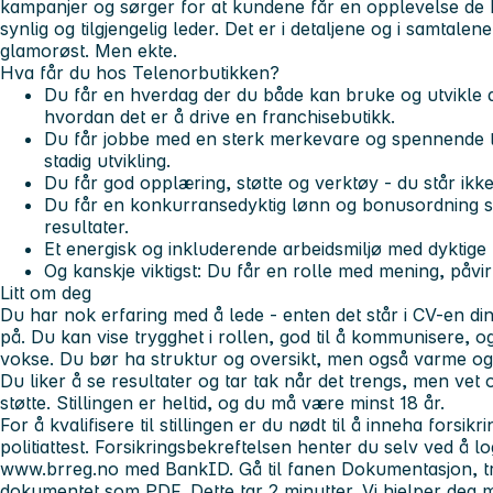
kampanjer og sørger for at kundene får en opplevelse de 
synlig og tilgjengelig leder. Det er i detaljene og i samtalene
glamorøst. Men ekte.
Hva får du hos Telenorbutikken?
Du får en hverdag der du både kan bruke og utvikle di
hvordan det er å drive en franchisebutikk.
Du får jobbe med en sterk merkevare og spennende t
stadig utvikling.
Du får god opplæring, støtte og verktøy - du står ikke
Du får en konkurransedyktig lønn og bonusordning 
resultater.
Et energisk og inkluderende arbeidsmiljø med dyktige
Og kanskje viktigst: Du får en rolle med mening, påvi
Litt om deg
Du har nok erfaring med å lede - enten det står i CV-en din 
på. Du kan vise trygghet i rollen, god til å kommunisere, og
vokse. Du bør ha struktur og oversikt, men også varme og
Du liker å se resultater og tar tak når det trengs, men vet 
støtte. Stillingen er heltid, og du må være minst 18 år.
For å kvalifisere til stillingen er du nødt til å inneha forsik
politiattest. Forsikringsbekreftelsen henter du selv ved å
www.brreg.no med BankID. Gå til fanen Dokumentasjon, try
dokumentet som PDF. Dette tar 2 minutter. Vi hjelper deg m