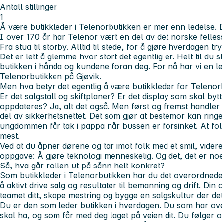
Antall stillinger
1
Å være butikkleder i Telenorbutikken er mer enn ledelse. Det
I over 170 år har Telenor vært en del av det norske fellessk
Fra stua til storby. Alltid til stede, for å gjøre hverdagen t
Det er lett å glemme hvor stort det egentlig er. Helt til du s
butikken i hånda og kundene foran deg. For nå har vi en led
Telenorbutikken på Gjøvik.
Men hva betyr det egentlig å være butikkleder for Teleno
Er det salgstall og skiftplaner? Er det display som skal by
oppdateres? Ja, alt det også. Men først og fremst handler
del av sikkerhetsnettet. Det som gjør at bestemor kan ring
ungdommen får tak i pappa når bussen er forsinket. At folk
mest.
Ved at du åpner dørene og tar imot folk med et smil, videre
oppgave: Å gjøre teknologi menneskelig. Og det, det er noe
Så, hva går rollen ut på sånn helt konkret?
Som butikkleder i Telenorbutikken har du det overordnede 
å aktivt drive salg og resultater til bemanning og drift. Din 
teamet ditt, skape mestring og bygge en salgskultur der det 
Du er den som leder butikken i hverdagen. Du som har over
skal ha, og som får med deg laget på veien dit. Du følger 