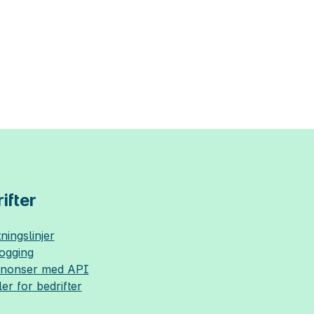
ifter
ningslinjer
logging
nnonser med API
ler for bedrifter