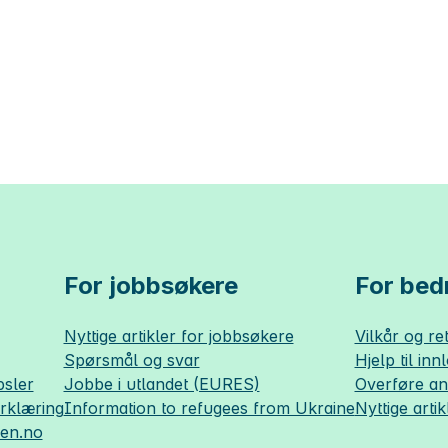
For jobbsøkere
For bedr
Nyttige artikler for jobbsøkere
Vilkår og ret
Spørsmål og svar
Hjelp til inn
sler
Jobbe i utlandet (EURES)
Overføre a
erklæring
Information to refugees from Ukraine
Nyttige artik
sen.no