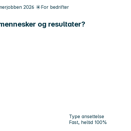
erjobben
2026
☀️
For bedrifter
e mennesker og resultater?
Type ansettelse
Fast, heltid 100%