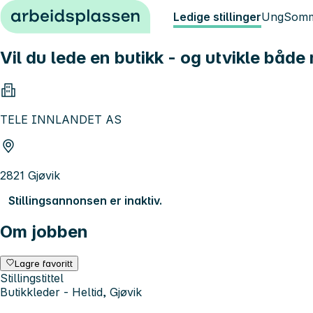
Hopp til innhold
Ledige stillinger
Ung
Somm
Vil du lede en butikk - og utvikle båd
TELE INNLANDET AS
2821 Gjøvik
Stillingsannonsen er inaktiv.
Om jobben
Lagre favoritt
Stillingstittel
Butikkleder - Heltid, Gjøvik