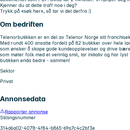
Kjenner du at dette traff noe i deg?
Trykk på «søk her», så tar vi det derfra :)
Om bedriften
Telenorbutikken er en del av Telenor Norge sitt franchise
Med rundt 400 ansatte fordelt på 82 butikker over hele lan
som ønsker å skape gode kundeopplevelser og drive bærekr
som møter folk med et vennlig smil, tar initiativ og har lyst
butikken enda bedre - sammen!
Sektor
Privat
Annonsedata
Rapporter annonse
Stillingsnummer
314d6a02-4078-4f84-b865-69a7c4c2bf3e