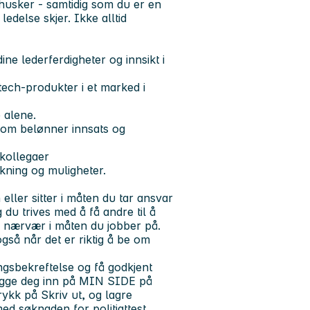
husker - samtidig som du er en
 ledelse skjer. Ikke alltid
ne lederferdigheter og innsikt i
ech-produkter i et marked i
 alene.
som belønner innsats og
 kollegaer
rkning og muligheter.
eller sitter i måten du tar ansvar
 du trives med å få andre til å
 nærvær i måten du jobber på.
også når det er riktig å be om
ringsbekreftelse og få godkjent
 logge deg inn på MIN SIDE på
kk på Skriv ut, og lagre
ed søknaden for politiattest