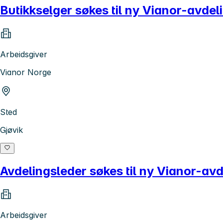
Butikkselger søkes til ny Vianor-avdel
Arbeidsgiver
Vianor Norge
Sted
Gjøvik
Avdelingsleder søkes til ny Vianor-avd
Arbeidsgiver