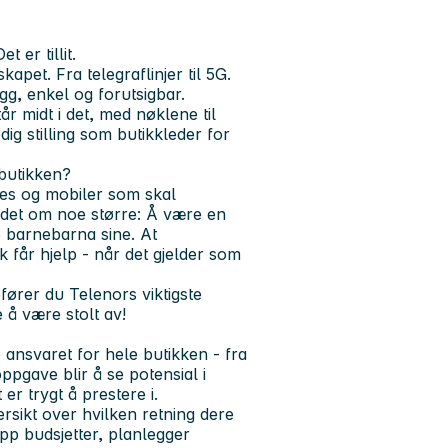
 er tillit.
apet. Fra telegraflinjer til 5G.
rygg, enkel og forutsigbar.
tår midt i det, med nøklene til
ig stilling som butikkleder for
rbutikken?
ttes og mobiler som skal
 det om noe større: Å være en
e barnebarna sine. At
 får hjelp - når det gjelder som
fører du Telenors viktigste
 å være stolt av!
ansvaret for hele butikken - fra
oppgave blir å se potensial i
er trygt å prestere i.
sikt over hvilken retning dere
opp budsjetter, planlegger