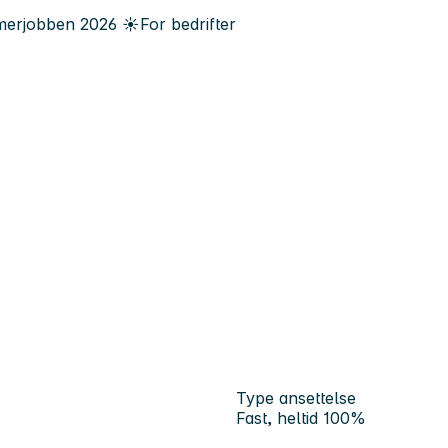
erjobben
2026
☀️
For bedrifter
Type ansettelse
Fast, heltid 100%