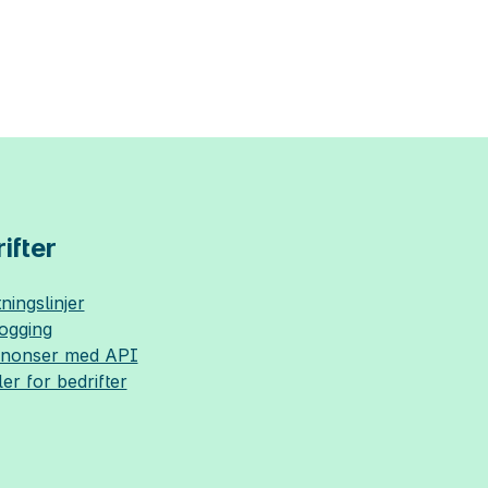
ifter
ningslinjer
logging
nnonser med API
ler for bedrifter