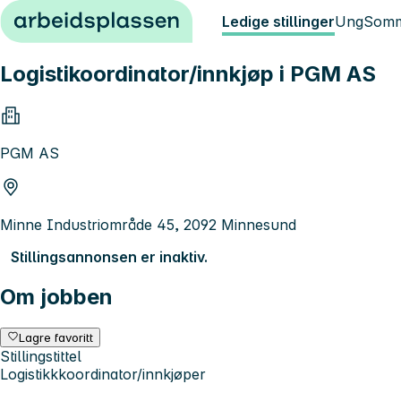
Hopp til innhold
Ledige stillinger
Ung
Somm
Logistikoordinator/innkjøp i PGM AS
PGM AS
Minne Industriområde 45, 2092 Minnesund
Stillingsannonsen er inaktiv.
Om jobben
Lagre favoritt
Stillingstittel
Logistikkkoordinator/innkjøper