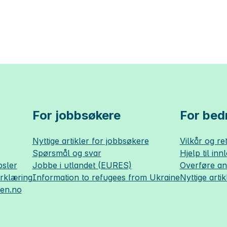
For jobbsøkere
For bedr
Nyttige artikler for jobbsøkere
Vilkår og ret
Spørsmål og svar
Hjelp til inn
sler
Jobbe i utlandet (EURES)
Overføre a
erklæring
Information to refugees from Ukraine
Nyttige artik
sen.no