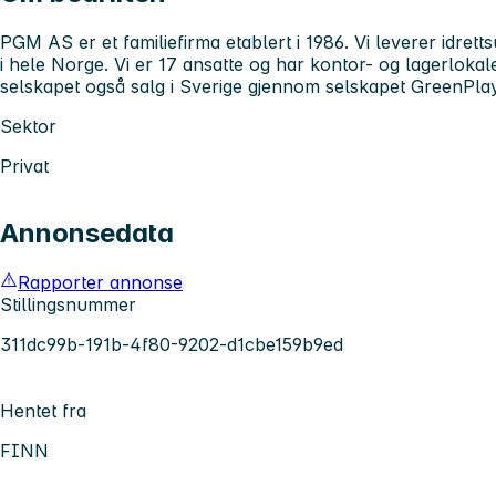
PGM AS er et familiefirma etablert i 1986. Vi leverer idrett
i hele Norge. Vi er 17 ansatte og har kontor- og lagerloka
selskapet også salg i Sverige gjennom selskapet GreenPla
Sektor
Privat
Annonsedata
Rapporter annonse
Stillingsnummer
311dc99b-191b-4f80-9202-d1cbe159b9ed
Hentet fra
FINN