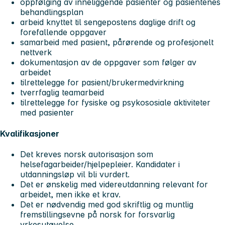
oppfølging av inneliggende pasienter og pasientenes
behandlingsplan
arbeid knyttet til sengepostens daglige drift og
forefallende oppgaver
samarbeid med pasient, pårørende og profesjonelt
nettverk
dokumentasjon av de oppgaver som følger av
arbeidet
tilrettelegge for pasient/brukermedvirkning
tverrfaglig teamarbeid
tilrettelegge for fysiske og psykososiale aktiviteter
med pasienter
Kvalifikasjoner
Det kreves norsk autorisasjon som
helsefagarbeider/hjelpepleier. Kandidater i
utdanningsløp vil bli vurdert.
Det er ønskelig med videreutdanning relevant for
arbeidet, men ikke et krav.
Det er nødvendig med god skriftlig og muntlig
fremstillingsevne på norsk for forsvarlig
yrkesutøvelse.