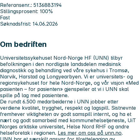
Referansenr.: 5136883194
Stillingsprosent: 100%
Fast
Søknadsfrist: 14.06.2026
Om bedriften
Universitetssykehuset Nord-Norge HF (UNN) tilbyr
befolkningen i den nordligste landsdelen medisinsk
diagnostikk og behandling ved våre sykehus i Tromsø,
Narvik, Harstad og Longyearbyen.
Vi er universitets- og
regionsykehuset for hele Nord-Norge, og
v
år visjon «Med
pasienten – for pasienten» gjenspeiler at vi i UNN skal
spille på lag med pasientene.
De rundt 6.500 medarbeiderne i UNN jobber etter
verdiene
kvalitet, trygghet, respekt og lagspill. Sistnevnte
fremhever viktigheten av godt samspill internt, og ha et
nært og godt samarbeid
med kommunehelsetjeneste, UiT
Norges arktiske universitet, Helse Nord RHF og andre
helseforetak i regionen.
Les mer om oss på unn.no
.
UNN har et særskilt ansvar for tilrettelegging av