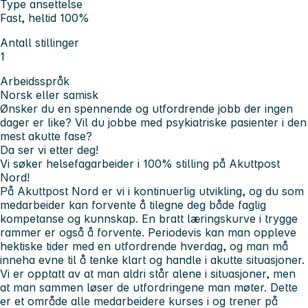
Type ansettelse
Fast, heltid 100%
Antall stillinger
1
Arbeidsspråk
Norsk eller samisk
Ønsker du en spennende og utfordrende jobb der ingen
dager er like? Vil du jobbe med psykiatriske pasienter i den
mest akutte fase?
Da ser vi etter deg!
Vi søker helsefagarbeider i 100% stilling på Akuttpost
Nord!
På Akuttpost Nord er vi i kontinuerlig utvikling, og du som
medarbeider kan forvente å tilegne deg både faglig
kompetanse og kunnskap. En bratt læringskurve i trygge
rammer er også å forvente. Periodevis kan man oppleve
hektiske tider med en utfordrende hverdag, og man må
inneha evne til å tenke klart og handle i akutte situasjoner.
Vi er opptatt av at man aldri står alene i situasjoner, men
at man sammen løser de utfordringene man møter. Dette
er et område alle medarbeidere kurses i og trener på