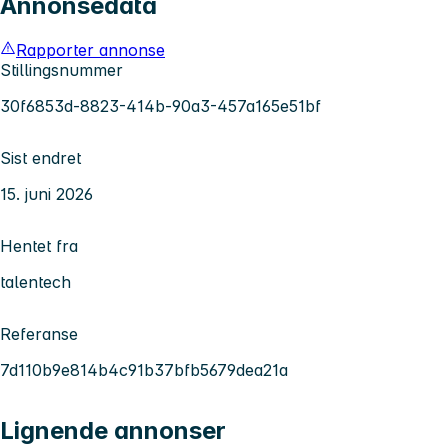
Annonsedata
Rapporter annonse
Stillingsnummer
30f6853d-8823-414b-90a3-457a165e51bf
Sist endret
15. juni 2026
Hentet fra
talentech
Referanse
7d110b9e814b4c91b37bfb5679dea21a
Lignende annonser