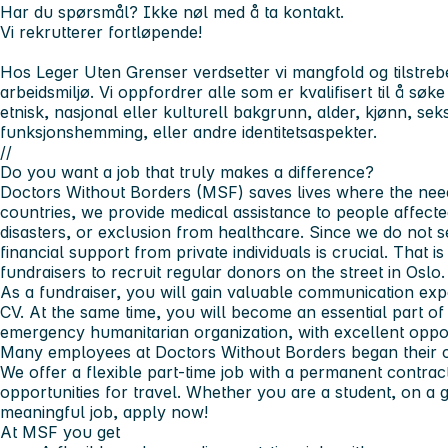
Har du spørsmål? Ikke nøl med å ta kontakt.
Vi rekrutterer fortløpende!
Hos Leger Uten Grenser verdsetter vi mangfold og tilstreber
arbeidsmiljø. Vi oppfordrer alle som er kvalifisert til å sø
etnisk, nasjonal eller kulturell bakgrunn, alder, kjønn, seksu
funksjonshemming, eller andre identitetsaspekter.
//
Do you want a job that truly makes a difference?
Doctors Without Borders (MSF) saves lives where the need
countries, we provide medical assistance to people affecte
disasters, or exclusion from healthcare. Since we do not 
financial support from private individuals is crucial. That 
fundraisers to recruit regular donors on the street in Oslo.
As a fundraiser, you will gain valuable communication exp
CV. At the same time, you will become an essential part of
emergency humanitarian organization, with excellent oppor
Many employees at Doctors Without Borders began their c
We offer a flexible part-time job with a permanent contrac
opportunities for travel.
Whether you are a student, on a g
meaningful job, apply now!
At MSF you get