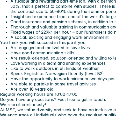
A flexible and rewarding part-time job, with a perm
50%, that is perfect to combine with studies. There is 
the contract size to 50–80% during the summer period
Insight and experience from one of the world's large
Good insurance and pension schemes, in addition to d
Thorough and valuable training in communication an
Fixed wages of 229kr per hour – our fundraisers do 
A social, exciting and engaging work environment
You think you will succeed in this job if you:
Are engaged and motivated to save lives
Have good communication skills
Are result-oriented, solution-oriented and willing to l
Love working in a team and sharing experiences
Like to work outdoors in all kinds of weather
Speak English or Norwegian fluently (level B2)
Have the opportunity to work minimum two days per
Are able to partake in some travel activities
Are over 18 years old
Regular working hours are 10:00-17:00.
Do you have any questions? Feel free to get in touch.
We recruit continously!
At MSF, we value diversity and seek to have an inclusive 
We encourage all individuals who have the required qualifi