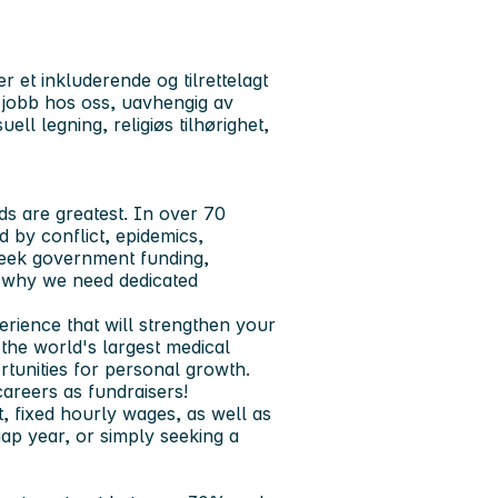
 et inkluderende og tilrettelagt
ke jobb hos oss, uavhengig av
ell legning, religiøs tilhørighet,
s are greatest. In over 70
d by conflict, epidemics,
seek government funding,
is why we need dedicated
erience that will strengthen your
 the world's largest medical
tunities for personal growth.
areers as fundraisers!
t, fixed hourly wages, as well as
ap year, or simply seeking a