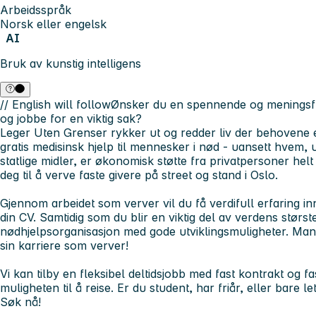
Arbeidsspråk
Norsk eller engelsk
AI
Bruk av kunstig intelligens
// English will follow
Ønsker du en spennende og meningsful
og jobbe for en viktig sak?
Leger Uten Grenser rykker ut og redder liv der behovene er
gratis medisinsk hjelp til mennesker i nød - uansett hvem, 
statlige midler, er økonomisk støtte fra privatpersoner helt
deg til å verve faste givere på street og stand i Oslo.
Gjennom arbeidet som verver vil du få verdifull erfaring
din CV. Samtidig som du blir en viktig del av verdens størs
nødhjelpsorganisasjon med gode utviklingsmuligheter. Man
sin karriere som verver!
Vi kan tilby en fleksibel deltidsjobb med fast kontrakt og 
muligheten til å reise.
Er du student, har friår, eller bare l
Søk nå!