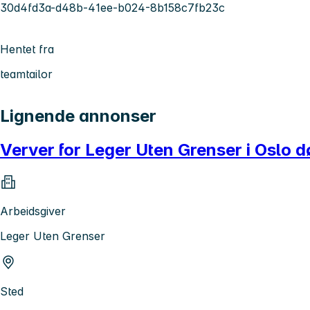
30d4fd3a-d48b-41ee-b024-8b158c7fb23c
Hentet fra
teamtailor
Lignende annonser
Verver for Leger Uten Grenser i Oslo dø
Arbeidsgiver
Leger Uten Grenser
Sted