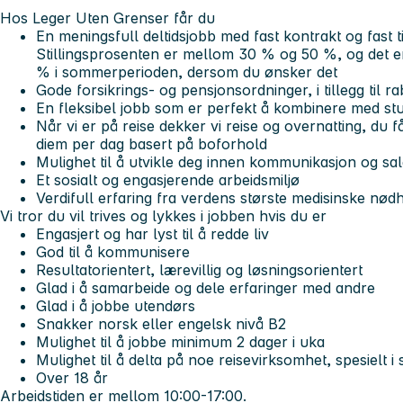
Hos Leger Uten Grenser får du
En meningsfull deltidsjobb med fast kontrakt og fast 
Stillingsprosenten er mellom 30 % og 50 %, og det er 
% i sommerperioden, dersom du ønsker det
Gode forsikrings- og pensjonsordninger, i tillegg til 
En fleksibel jobb som er perfekt å kombinere med stu
Når vi er på reise dekker vi reise og overnatting, du få
diem per dag basert på boforhold
Mulighet til å utvikle deg innen kommunikasjon og sa
Et sosialt og engasjerende arbeidsmiljø
Verdifull erfaring fra verdens største medisinske nød
Vi tror du vil trives og lykkes i jobben hvis du er
Engasjert og har lyst til å redde liv
God til å kommunisere
Resultatorientert, lærevillig og løsningsorientert
Glad i å samarbeide og dele erfaringer med andre
Glad i å jobbe utendørs
Snakker norsk eller engelsk nivå B2
Mulighet til å jobbe minimum 2 dager i uka
Mulighet til å delta på noe reisevirksomhet, spesielt 
Over 18 år
Arbeidstiden er mellom 10:00-17:00.