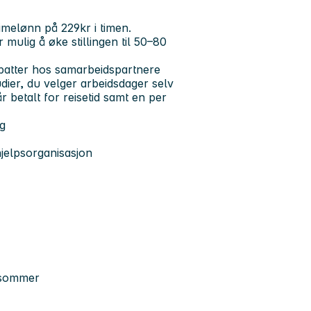
timelønn på 229kr i timen.
mulig å øke stillingen til 50–80
rabatter hos samarbeidspartnere
dier, du velger arbeidsdager selv
r betalt for reisetid samt en per
lg
hjelpsorganisasjon
i sommer