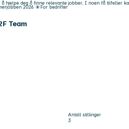
 å hjelpe deg å finne relevante jobber. I noen få tilfeller 
erjobben
2026
☀️
For bedrifter
F2F Team
Antall stillinger
3