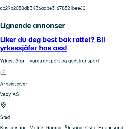
ac29b2058db3436aabe31678521bee60
Lignende annonser
Liker du deg best bak rattet? Bli
yrkessjåfør hos oss!
Yrkessjåfør - varetransport og godstransport
Arbeidsgiver
Veøy AS
Sted
Kristiansand, Molde, Rauma, Ålesund, Oslo, Haugesund,