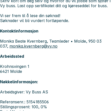
Skriv kort om deg selv og hvorfor du vil jobbe som sjåfør i
Vy buss. Last opp sertifikatet ditt og kjøreseddel for buss.
Vi ser frem til å lese din søknad!
Søknader vil bli vurdert fortløpende.
Kontaktinformasjon
Monika Beate Kvernberg, Teamleder • Molde, 950 03
037,
monika.kvernberg@vy.no
Arbeidssted
Krohnsvingen 1
6421 Molde
Nøkkelinformasjon:
Arbeidsgiver: Vy Buss AS
Referansenr.: 5154185506
Stillingsprosent: 100, 0%