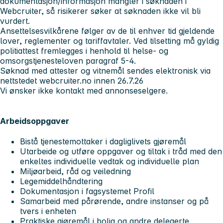
dokumentasjon/informasjon mangler i søknaden i
Webcruiter, så risikerer søker at søknaden ikke vil bli
vurdert.
Ansettelsesvilkårene følger av de til enhver tid gjeldende
lover, reglementer og tariffavtaler. Ved tilsetting må gyldig
politiattest fremlegges i henhold til helse- og
omsorgstjenesteloven paragraf 5-4.
Søknad med attester og vitnemål sendes elektronisk via
nettstedet webcruiter.no innen 26.7.26
Vi ønsker ikke kontakt med annonseselgere.
Arbeidsoppgaver
Bistå tjenestemottaker i dagliglivets gjøremål
Utarbeide og utføre oppgaver og tiltak i tråd med den
enkeltes individuelle vedtak og individuelle plan
Miljøarbeid, råd og veiledning
Legemiddelhåndtering
Dokumentasjon i fagsystemet Profil
Samarbeid med pårørende, andre instanser og på
tvers i enheten
Praktiske gjøremål i bolig og andre delegerte