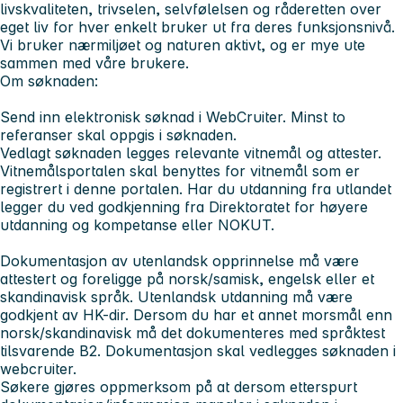
livskvaliteten, trivselen, selvfølelsen og råderetten over
eget liv for hver enkelt bruker ut fra deres funksjonsnivå.
Vi bruker nærmiljøet og naturen aktivt, og er mye ute
sammen med våre brukere.
Om søknaden:
Send inn elektronisk søknad i WebCruiter. Minst to
referanser skal oppgis i søknaden.
Vedlagt søknaden legges relevante vitnemål og attester.
Vitnemålsportalen skal benyttes for vitnemål som er
registrert i denne portalen. Har du utdanning fra utlandet
legger du ved godkjenning fra Direktoratet for høyere
utdanning og kompetanse eller NOKUT.
Dokumentasjon av utenlandsk opprinnelse må være
attestert og foreligge på norsk/samisk, engelsk eller et
skandinavisk språk. Utenlandsk utdanning må være
godkjent av HK-dir. Dersom du har et annet morsmål enn
norsk/skandinavisk må det dokumenteres med språktest
tilsvarende B2. Dokumentasjon skal vedlegges søknaden i
webcruiter.
Søkere gjøres oppmerksom på at dersom etterspurt