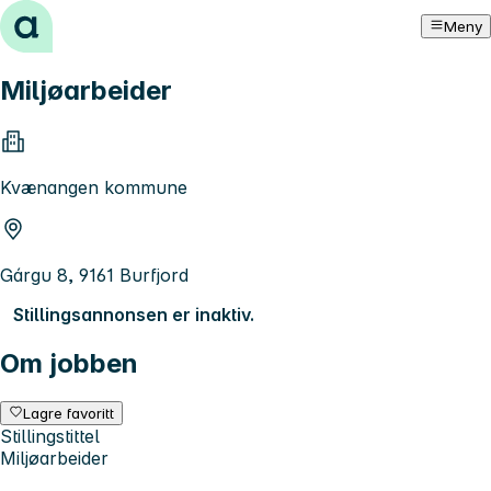
Hopp til innhold
Meny
Miljøarbeider
Kvænangen kommune
Gárgu 8, 9161 Burfjord
Stillingsannonsen er inaktiv.
Om jobben
Lagre favoritt
Stillingstittel
Miljøarbeider