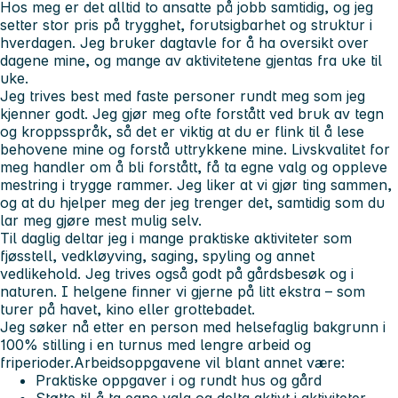
Hos meg er det alltid to ansatte på jobb samtidig, og jeg
setter stor pris på trygghet, forutsigbarhet og struktur i
hverdagen. Jeg bruker dagtavle for å ha oversikt over
dagene mine, og mange av aktivitetene gjentas fra uke til
uke.
Jeg trives best med faste personer rundt meg som jeg
kjenner godt. Jeg gjør meg ofte forstått ved bruk av tegn
og kroppsspråk, så det er viktig at du er flink til å lese
behovene mine og forstå uttrykkene mine. Livskvalitet for
meg handler om å bli forstått, få ta egne valg og oppleve
mestring i trygge rammer. Jeg liker at vi gjør ting sammen,
og at du hjelper meg der jeg trenger det, samtidig som du
lar meg gjøre mest mulig selv.
Til daglig deltar jeg i mange praktiske aktiviteter som
fjøsstell, vedkløyving, saging, spyling og annet
vedlikehold. Jeg trives også godt på gårdsbesøk og i
naturen. I helgene finner vi gjerne på litt ekstra – som
turer på havet, kino eller grottebadet.
Jeg søker nå etter en person med helsefaglig bakgrunn i
100% stilling i en turnus med lengre arbeid og
friperioder.
Arbeidsoppgavene vil blant annet være:
Praktiske oppgaver i og rundt hus og gård
Støtte til å ta egne valg og delta aktivt i aktiviteter