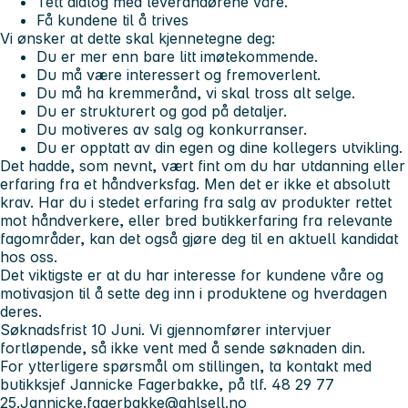
Tett dialog med leverandørene våre.
Få kundene til å trives
Vi ønsker at dette skal kjennetegne deg:
Du er mer enn bare litt imøtekommende.
Du må være interessert og fremoverlent.
Du må ha kremmerånd, vi skal tross alt selge.
Du er strukturert og god på detaljer.
Du motiveres av salg og konkurranser.
Du er opptatt av din egen og dine kollegers utvikling.
Det hadde, som nevnt, vært fint om du har utdanning eller
erfaring fra et håndverksfag. Men det er ikke et absolutt
krav. Har du i stedet erfaring fra salg av produkter rettet
mot håndverkere, eller bred butikkerfaring fra relevante
fagområder, kan det også gjøre deg til en aktuell kandidat
hos oss.
Det viktigste er at du har interesse for kundene våre og
motivasjon til å sette deg inn i produktene og hverdagen
deres.
Søknadsfrist 10 Juni. Vi gjennomfører intervjuer
fortløpende, så ikke vent med å sende søknaden din.
For ytterligere spørsmål om stillingen, ta kontakt med
butikksjef Jannicke Fagerbakke, på tlf. 48 29 77
25.Jannicke.fagerbakke@ahlsell.no