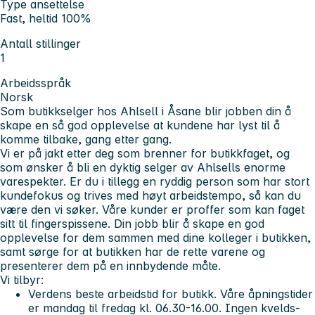
Type ansettelse
Fast, heltid 100%
Antall stillinger
1
Arbeidsspråk
Norsk
Som butikkselger hos Ahlsell i Åsane blir jobben din å
skape en så god opplevelse at kundene har lyst til å
komme tilbake, gang etter gang.
Vi er på jakt etter deg som brenner for butikkfaget, og
som ønsker å bli en dyktig selger av Ahlsells enorme
varespekter. Er du i tillegg en ryddig person som har stort
kundefokus og trives med høyt arbeidstempo, så kan du
være den vi søker. Våre kunder er proffer som kan faget
sitt til fingerspissene. Din jobb blir å skape en god
opplevelse for dem sammen med dine kolleger i butikken,
samt sørge for at butikken har de rette varene og
presenterer dem på en innbydende måte.
Vi tilbyr:
Verdens beste arbeidstid for butikk. Våre åpningstider
er mandag til fredag kl. 06.30-16.00. Ingen kvelds-