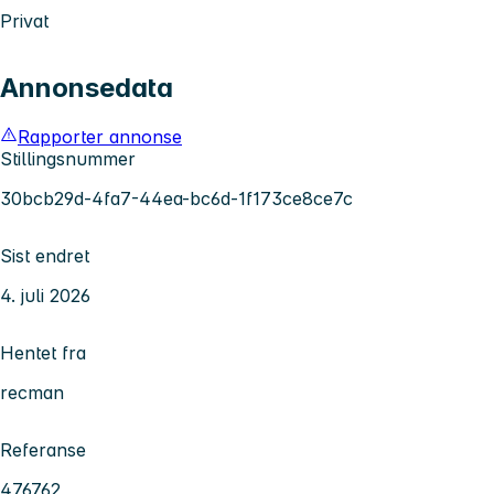
Privat
Annonsedata
Rapporter annonse
Stillingsnummer
30bcb29d-4fa7-44ea-bc6d-1f173ce8ce7c
Sist endret
4. juli 2026
Hentet fra
recman
Referanse
476762