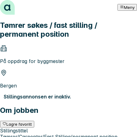
Hopp til innhold
Meny
Tømrer søkes / fast stilling /
permanent position
På oppdrag for byggmester
Bergen
Stillingsannonsen er inaktiv.
Om jobben
Lagre favoritt
Stillingstittel
Tømrer/Carpenter/Fast Stilling/permanent position