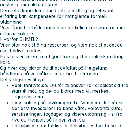
ønskelig, men ikke et krav.
Den rette kandidaten med rett innstilling og relevant
erfaring kan kompensere for manglende formell
utdanning.
Vi er åpne for både unge talenter tidlig i karrieren og mer
erfarne søkere.
Hvorfor SHMIL?
Vi er stor nok til å ha ressurser, og liten nok til at det du
gjør faktisk merkes.
Hos oss er veien fra et godt forslag til en faktisk endring
kort.
Og hver dag bidrar du til at avfallet på Helgeland
håndteres på en måte som er bra for kloden.
Det viktigste vi tilbyr:
Reell innflytelse
. Du får ta ansvar for arbeidet ditt fra
start til mål, og det du bidrar med vil merkes i
organisasjonen.
Raus satsing på utviklingen din
. Vi mener det når vi
sier at vi investerer i folkene våre. Relevante kurs,
sertifiseringer, fagdager og videreutdanning – si fra
hva du trenger, så finner vi en vei.
Fleksibilitet som faktisk er fleksibel.
Vi har fleksitid,