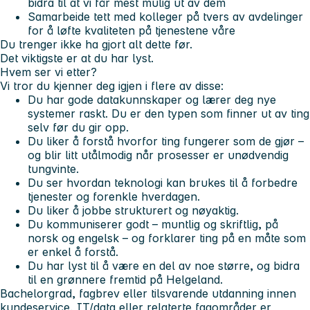
bidra til at vi får mest mulig ut av dem
Samarbeide tett med kolleger på tvers av avdelinger
for å løfte kvaliteten på tjenestene våre
Du trenger ikke ha gjort alt dette før.
Det viktigste er at du har lyst.
Hvem ser vi etter?
Vi tror du kjenner deg igjen i flere av disse:
Du har gode datakunnskaper og lærer deg nye
systemer raskt. Du er den typen som finner ut av ting
selv før du gir opp.
Du liker å forstå hvorfor ting fungerer som de gjør –
og blir litt utålmodig når prosesser er unødvendig
tungvinte.
Du ser hvordan teknologi kan brukes til å forbedre
tjenester og forenkle hverdagen.
Du liker å jobbe strukturert og nøyaktig.
Du kommuniserer godt – muntlig og skriftlig, på
norsk og engelsk – og forklarer ting på en måte som
er enkel å forstå.
Du har lyst til å være en del av noe større, og bidra
til en grønnere fremtid på Helgeland.
Bachelorgrad, fagbrev eller tilsvarende utdanning innen
kundeservice, IT/data eller relaterte fagområder er