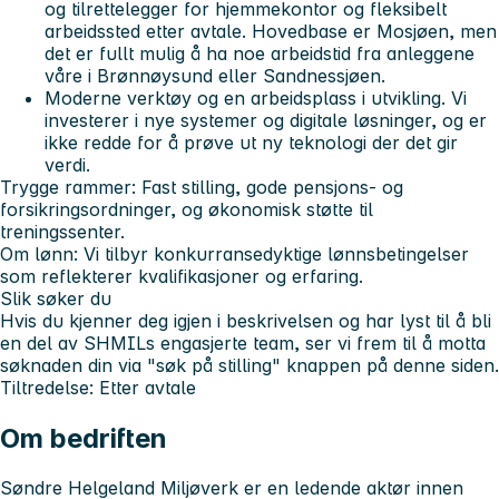
og tilrettelegger for hjemmekontor og fleksibelt
arbeidssted etter avtale. Hovedbase er Mosjøen, men
det er fullt mulig å ha noe arbeidstid fra anleggene
våre i Brønnøysund eller Sandnessjøen.
Moderne verktøy og en arbeidsplass i utvikling
. Vi
investerer i nye systemer og digitale løsninger, og er
ikke redde for å prøve ut ny teknologi der det gir
verdi.
Trygge rammer:
Fast stilling, gode pensjons- og
forsikringsordninger, og økonomisk støtte til
treningssenter.
Om lønn:
Vi tilbyr konkurransedyktige lønnsbetingelser
som reflekterer kvalifikasjoner og erfaring.
Slik søker du
Hvis du kjenner deg igjen i beskrivelsen og har lyst til å bli
en del av SHMILs engasjerte team, ser vi frem til å motta
søknaden din via
"søk på stilling"
knappen på denne siden.
Tiltredelse:
Etter avtale
Om bedriften
Søndre Helgeland Miljøverk er en ledende aktør innen