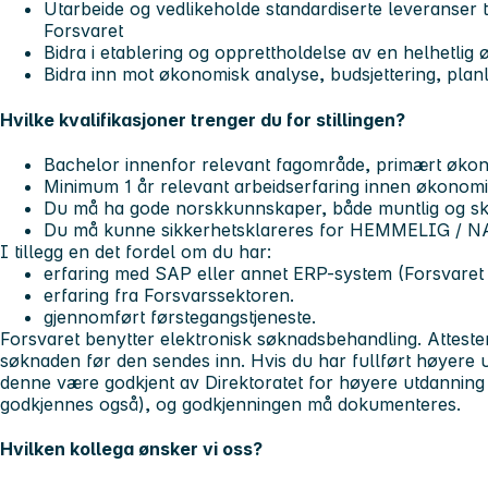
Utarbeide og vedlikeholde standardiserte leveranser ti
Forsvaret
Bidra i etablering og opprettholdelse av en helhetlig
Bidra inn mot økonomisk analyse, budsjettering, plan
Hvilke kvalifikasjoner trenger du for stillingen?
Bachelor innenfor relevant fagområde, primært økon
Minimum 1 år relevant arbeidserfaring innen økonomi
Du må ha gode norskkunnskaper, både muntlig og skri
Du må kunne sikkerhetsklareres for HEMMELIG / NAT
I tillegg en det fordel om du har:
erfaring med SAP eller annet ERP-system (Forsvaret
erfaring fra Forsvarssektoren.
gjennomført førstegangstjeneste.
Forsvaret benytter elektronisk søknadsbehandling. Atteste
søknaden før den sendes inn. Hvis du har fullført høyere
denne være godkjent av Direktoratet for høyere utdanni
godkjennes også), og godkjenningen må dokumenteres.
Hvilken kollega ønsker vi oss?