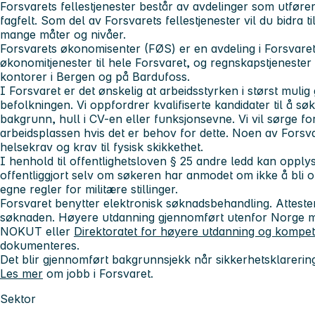
Forsvarets fellestjenester består av avdelinger som utfør
fagfelt. Som del av Forsvarets fellestjenester vil du bidra t
mange måter og nivåer.
Forsvarets økonomisenter (FØS) er en avdeling i Forsvaret
økonomitjenester til hele Forsvaret, og regnskapstjenester 
kontorer i Bergen og på Bardufoss.
I Forsvaret er det ønskelig at arbeidsstyrken i størst mulig
befolkningen. Vi oppfordrer kvalifiserte kandidater til å sø
bakgrunn, hull i CV-en eller funksjonsevne. Vi vil sørge for
arbeidsplassen hvis det er behov for dette. Noen av Forsva
helsekrav og krav til fysisk skikkethet.
I henhold til offentlighetsloven § 25 andre ledd kan opply
offentliggjort selv om søkeren har anmodet om ikke å bli o
egne regler for militære stillinger.
Forsvaret benytter elektronisk søknadsbehandling. Atteste
søknaden. Høyere utdanning gjennomført utenfor Norge må
NOKUT eller
Direktoratet for høyere utdanning og kompe
dokumenteres.
Det blir gjennomført bakgrunnsjekk når sikkerhetsklareri
Les mer
om jobb i Forsvaret.
Sektor