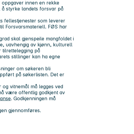
er oppgaver innen en rekke
il å styrke landets forsvar på
s fellestjenester som leverer
til Forsvarsmateriell. FØS har
 grad skal gjenspeile mangfoldet i
ke, uavhengig av kjønn, kulturell
 tilrettelegging på
rets stillinger kan ha egne
sninger om søkeren bli
ppført på søkerlisten. Det er
r og vitnemål må legges ved
 være offentlig godkjent av
tanse
. Godkjenningen må
ngen gjennomføres.