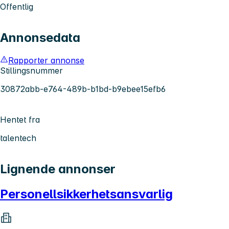
Offentlig
Annonsedata
Rapporter annonse
Stillingsnummer
30872abb-e764-489b-b1bd-b9ebee15efb6
Hentet fra
talentech
Lignende annonser
Personellsikkerhetsansvarlig