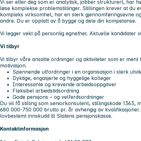
Vi ser etter deg som er analytisk, jobber strukturert, har hø
løse komplekse problemstillinger. Stillingen krever at du e
kompleks virksomhet, har en sterk gjennomføringsevne 
andre. Du er opptatt av å bygge og dele din kompetanse.
Vi legger vekt på personlig egnethet. Aktuelle kandidater vil b
Vi tilbyr
Vi tilbyr våre ansatte ordninger og aktiviteter som er ment ti
motivasjon.
Spennende utfordringer i en organisasjon i sterk utvik
Dyktige, engasjerte og hyggelige kolleger
Interessante og krevende arbeidsoppgaver
Fleksibel arbeidstidsordning
Gode pensjons – og velferdsordninger
Du vil få stilling som seniorkonsulent, stillingskode 1363,
680 000-750 000 brutto pr. år avhengig av kvalifikasjone
lovbestemt innskudd til Statens pensjonskasse.
Kontaktinformasjon