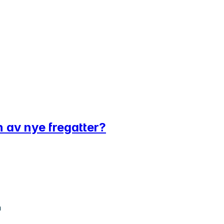
n av nye fregatter?
m