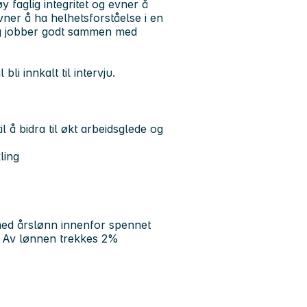
y faglig integritet og evner å
vner å ha helhetsforståelse i en
og jobber godt sammen med
li innkalt til intervju.
l å bidra til økt arbeidsglede og
ling
 med årslønn innenfor spennet
r. Av lønnen trekkes 2%