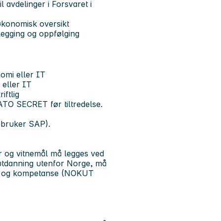
l avdelinger i Forsvaret i
 økonomisk oversikt
legging og oppfølging
omi eller IT
 eller IT
ftlig
O SECRET før tiltredelse.
 bruker SAP).
r og vitnemål må legges ved
 utdanning utenfor Norge, må
ng og kompetanse (NOKUT