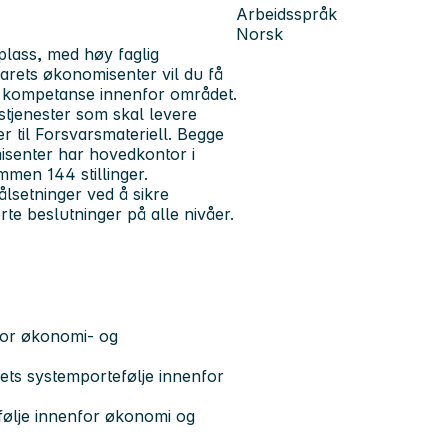
Arbeidsspråk
Norsk
lass, med høy faglig
rets økonomisenter vil du få
in kompetanse innenfor området.
stjenester som skal levere
r til Forsvarsmateriell. Begge
senter har hovedkontor i
ammen 144 stillinger.
ålsetninger ved å sikre
rte beslutninger på alle nivåer.
 for økonomi- og
rets systemportefølje innenfor
følje innenfor økonomi og