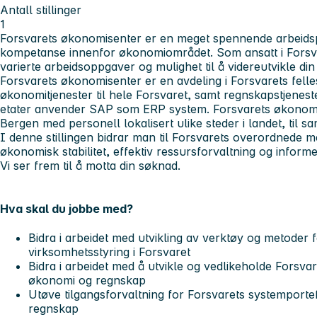
Antall stillinger
1
Forsvarets økonomisenter er en meget spennende arbeidsp
kompetanse innenfor økonomiområdet. Som ansatt i Forsva
varierte arbeidsoppgaver og mulighet til å videreutvikle d
Forsvarets økonomisenter er en avdeling i Forsvarets felle
økonomitjenester til hele Forsvaret, samt regnskapstjeneste
etater anvender SAP som ERP system. Forsvarets økonomi
Bergen med personell lokalisert ulike steder i landet, til s
I denne stillingen bidrar man til Forsvarets overordnede m
økonomisk stabilitet, effektiv ressursforvaltning og informe
Vi ser frem til å motta din søknad.
Hva skal du jobbe med?
Bidra i arbeidet med utvikling av verktøy og metoder
virksomhetsstyring i Forsvaret
Bidra i arbeidet med å utvikle og vedlikeholde Forsva
økonomi og regnskap
Utøve tilgangsforvaltning for Forsvarets systemporte
regnskap