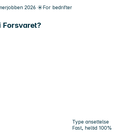
erjobben
2026
☀️
For bedrifter
i Forsvaret?
Type ansettelse
Fast, heltid 100%