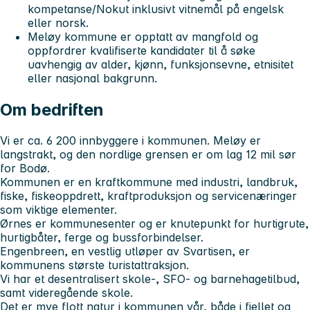
kompetanse/Nokut inklusivt vitnemål på engelsk
eller norsk.
Meløy kommune er opptatt av mangfold og
oppfordrer kvalifiserte kandidater til å søke
uavhengig av alder, kjønn, funksjonsevne, etnisitet
eller nasjonal bakgrunn.
Om bedriften
Vi er ca. 6 200 innbyggere i kommunen. Meløy er
langstrakt, og den nordlige grensen er om lag 12 mil sør
for Bodø.
Kommunen er en kraftkommune med industri, landbruk,
fiske, fiskeoppdrett, kraftproduksjon og servicenæringer
som viktige elementer.
Ørnes er kommunesenter og er knutepunkt for hurtigrute,
hurtigbåter, ferge og bussforbindelser.
Engenbreen, en vestlig utløper av Svartisen, er
kommunens største turistattraksjon.
Vi har et desentralisert skole-, SFO- og barnehagetilbud,
samt videregående skole.
Det er mye flott natur i kommunen vår, både i fjellet og