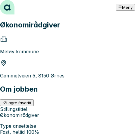
Hopp til innhold
Meny
Økonomirådgiver
Meløy kommune
Gammelveien 5, 8150 Ørnes
Om jobben
Lagre favoritt
Stillingstittel
Økonomirådgiver
Type ansettelse
Fast, heltid 100%