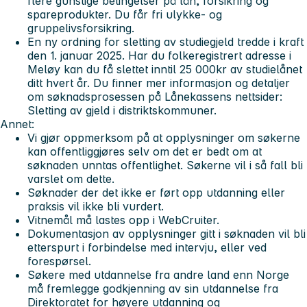
flere gunstige betingelser på lån, forsikring og
spareprodukter. Du får fri ulykke- og
gruppelivsforsikring.
En ny ordning for sletting av studiegjeld tredde i kraft
den 1. januar 2025. Har du folkeregistrert adresse i
Meløy kan du få slettet inntil 25 000kr av studielånet
ditt hvert år. Du finner mer informasjon og detaljer
om søknadsprosessen på Lånekassens nettsider:
Sletting av gjeld i distriktskommuner.
Annet:
Vi gjør oppmerksom på at opplysninger om søkerne
kan offentliggjøres selv om det er bedt om at
søknaden unntas offentlighet. Søkerne vil i så fall bli
varslet om dette.
Søknader der det ikke er ført opp utdanning eller
praksis vil ikke bli vurdert.
Vitnemål må lastes opp i WebCruiter.
Dokumentasjon av opplysninger gitt i søknaden vil bli
etterspurt i forbindelse med intervju, eller ved
forespørsel.
Søkere med utdannelse fra andre land enn Norge
må fremlegge godkjenning av sin utdannelse fra
Direktoratet for høyere utdanning og