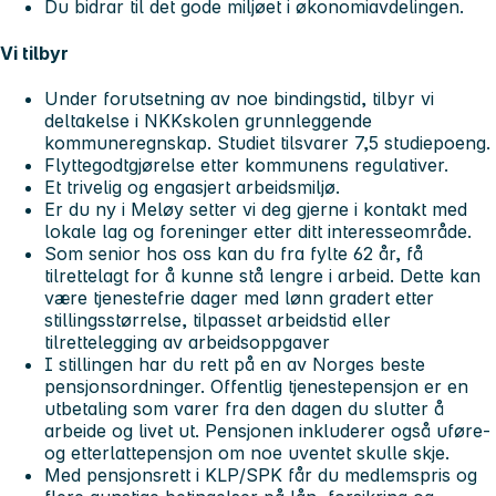
Du bidrar til det gode miljøet i økonomiavdelingen.
Vi tilbyr
Under forutsetning av noe bindingstid, tilbyr vi
deltakelse i NKKskolen grunnleggende
kommuneregnskap. Studiet tilsvarer 7,5 studiepoeng.
Flyttegodtgjørelse etter kommunens regulativer.
Et trivelig og engasjert arbeidsmiljø.
Er du ny i Meløy setter vi deg gjerne i kontakt med
lokale lag og foreninger etter ditt interesseområde.
Som senior hos oss kan du fra fylte 62 år, få
tilrettelagt for å kunne stå lengre i arbeid. Dette kan
være tjenestefrie dager med lønn gradert etter
stillingsstørrelse, tilpasset arbeidstid eller
tilrettelegging av arbeidsoppgaver
I stillingen har du rett på en av Norges beste
pensjonsordninger. Offentlig tjenestepensjon er en
utbetaling som varer fra den dagen du slutter å
arbeide og livet ut. Pensjonen inkluderer også uføre-
og etterlattepensjon om noe uventet skulle skje.
Med pensjonsrett i KLP/SPK får du medlemspris og