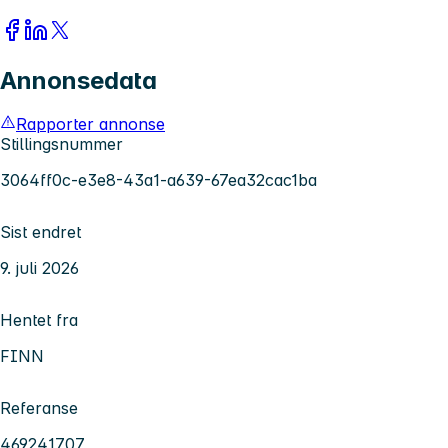
Annonsedata
Rapporter annonse
Stillingsnummer
3064ff0c-e3e8-43a1-a639-67ea32cac1ba
Sist endret
9. juli 2026
Hentet fra
FINN
Referanse
469241707