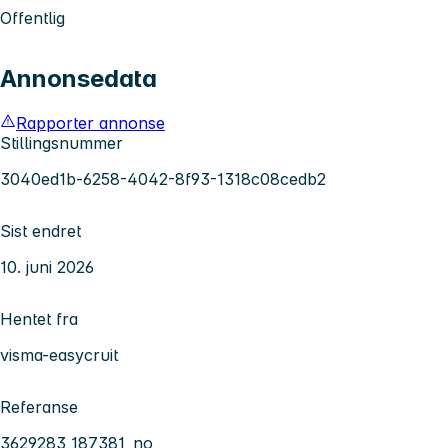
Offentlig
Annonsedata
Rapporter annonse
Stillingsnummer
3040ed1b-6258-4042-8f93-1318c08cedb2
Sist endret
10. juni 2026
Hentet fra
visma-easycruit
Referanse
3629283_187381_no