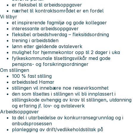
­er fleksibel til arbeidsoppgaver
nærhet til kontraktsområdet er en fordel
Vi tilbyr
et inspirerende fagmiljø og gode kollegaer
interessante arbeidsoppgaver
fleksibel arbeidshverdag – fleksitidsordning
trening i arbeidstiden
lønn etter gjeldende avtaleverk
mulighet for hjemmekontor opp til 2 dager i uka
fylkeskommunale tilsettingsvilkår med gode
pensjons- og forsikringsordninger
Om stillingen
100 % fast stilling
arbeidssted Hamar
stillingen vil innebære noe reisevirksomhet
den som tilsettes i stillingen vil bli innplassert i
stillingskode avhengig av krav til stillingen, utdanning
og erfaring jf. lov- og avtaleverk
Arbeidsoppgaver
ta del i utarbeidelse av konkurransegrunnlag og i
anbudsprosessen
planlegging av drift­/vedlikeholdstiltak på