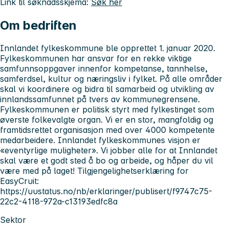
Link til søknadsskjema:
Søk her
Om bedriften
Innlandet fylkeskommune ble opprettet 1. januar 2020.
Fylkeskommunen har ansvar for en rekke viktige
samfunnsoppgaver innenfor kompetanse, tannhelse,
samferdsel, kultur og næringsliv i fylket. På alle områder
skal vi koordinere og bidra til samarbeid og utvikling av
innlandssamfunnet på tvers av kommunegrensene.
Fylkeskommunen er politisk styrt med fylkestinget som
øverste folkevalgte organ. Vi er en stor, mangfoldig og
framtidsrettet organisasjon med over 4000 kompetente
medarbeidere. Innlandet fylkeskommunes visjon er
«eventyrlige muligheter». Vi jobber alle for at Innlandet
skal være et godt sted å bo og arbeide, og håper du vil
være med på laget! Tilgjengelighetserklæring for
EasyCruit:
https://uustatus.no/nb/erklaringer/publisert/f9747c75-
22c2-4118-972a-c13193edfc8a
Sektor