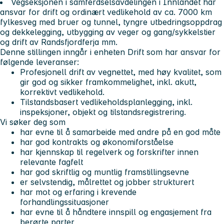
Vegseksjonen i samferdselsavdelingen i Innlandet har
ansvar for drift og ordinært vedlikehold av ca. 7000 km
fylkesveg med bruer og tunnel, tyngre utbedringsoppdrag
og dekkelegging, utbygging av veger og gang/sykkelstier
og drift av Randsfjordferja mm.
Denne stillingen inngår i enheten Drift som har ansvar for
følgende leveranser:
Profesjonell drift av vegnettet, med høy kvalitet, som
gir god og sikker framkommelighet, inkl. akutt,
korrektivt vedlikehold.
Tilstandsbasert vedlikeholdsplanlegging, inkl.
inspeksjoner, objekt og tilstandsregistrering.
Vi søker deg som
har evne til å samarbeide med andre på en god måte
­har god kontrakts­ og økonomiforståelse
­har kjennskap til regelverk og forskrifter innen
relevante fagfelt
­har god skriftlig og muntlig framstillingsevne
er selvstendig, målrettet og jobber strukturert
har mot og erfaring i krevende
forhandlingssituasjoner
­har evne til å håndtere innspill og engasjement fra
berørte parter