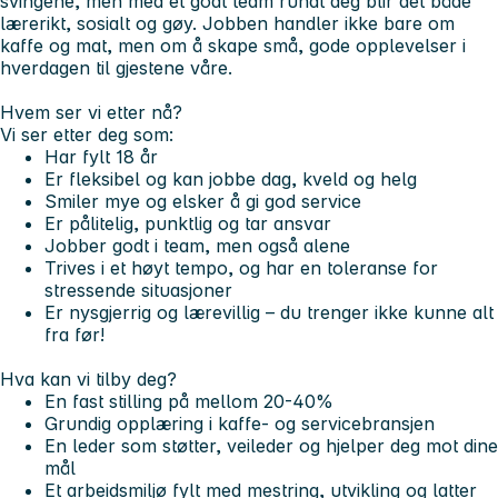
svingene, men med et godt team rundt deg blir det både
lærerikt, sosialt og gøy. Jobben handler ikke bare om
kaffe og mat, men om å skape små, gode opplevelser i
hverdagen til gjestene våre.
Hvem ser vi etter nå?
Vi ser etter deg som:
Har fylt 18 år
Er fleksibel og kan jobbe dag, kveld og helg
Smiler mye og elsker å gi god service
Er pålitelig, punktlig og tar ansvar
Jobber godt i team, men også alene
Trives i et høyt tempo, og har en toleranse for
stressende situasjoner
Er nysgjerrig og lærevillig – du trenger ikke kunne alt
fra før!
Hva kan vi tilby deg?
En fast stilling på mellom 20-40%
Grundig opplæring i kaffe- og servicebransjen
En leder som støtter, veileder og hjelper deg mot dine
mål
Et arbeidsmiljø fylt med mestring, utvikling og latter