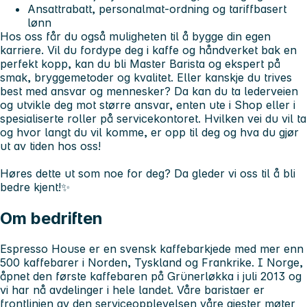
Ansattrabatt, personalmat-ordning og tariffbasert
lønn
Hos oss får du også muligheten til å bygge din egen
karriere. Vil du fordype deg i kaffe og håndverket bak en
perfekt kopp, kan du bli Master Barista og ekspert på
smak, bryggemetoder og kvalitet. Eller kanskje du trives
best med ansvar og mennesker? Da kan du ta lederveien
og utvikle deg mot større ansvar, enten ute i Shop eller i
spesialiserte roller på servicekontoret. Hvilken vei du vil ta
og hvor langt du vil komme, er opp til deg og hva du gjør
ut av tiden hos oss!
Høres dette ut som noe for deg? Da gleder vi oss til å bli
bedre kjent!✨
Om bedriften
Espresso House er en svensk kaffebarkjede med mer enn
500 kaffebarer i Norden, Tyskland og Frankrike. I Norge,
åpnet den første kaffebaren på Grünerløkka i juli 2013 og
vi har nå avdelinger i hele landet. Våre baristaer er
frontlinjen av den serviceopplevelsen våre gjester møter